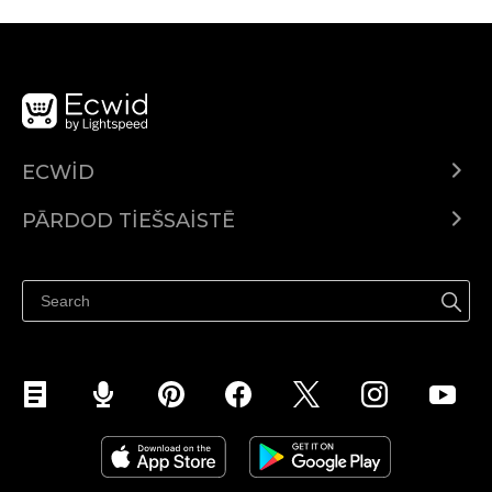
ECWID
Ecwid.com
PĀRDOD TIEŠSAISTĒ
Izcenojumi
Pārdod visur
Palīdzības centrs
Pārdod Facebook
Pārdod Instagram