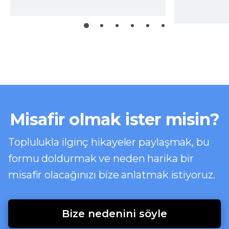
Misafir olmak ister misin?
Toplulukla ilginç hikayeler paylaşmak, bu
formu doldurmak ve neden harika bir
misafir olacağınızı bize anlatmak istiyoruz.
Bize nedenini söyle