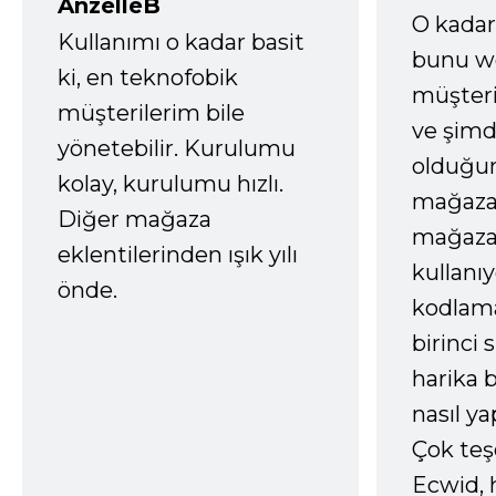
AnzelleB
O kadar
Kullanımı o kadar basit
bunu we
ki, en teknofobik
müşter
müşterilerim bile
ve şimd
yönetebilir. Kurulumu
olduğum
kolay, kurulumu hızlı.
mağazay
Diğer mağaza
mağaza
eklentilerinden ışık yılı
kullanı
önde.
kodlam
birinci 
harika b
nasıl yap
Çok te
Ecwid, 