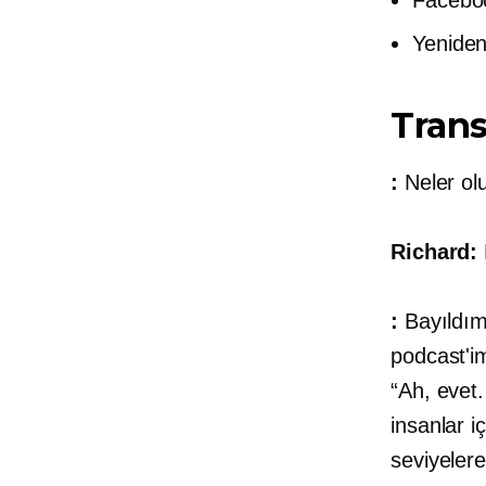
Yeniden
Trans
:
Neler ol
Richard:
:
Bayıldım.
podcast'i
“Ah, evet
insanlar i
seviyeler