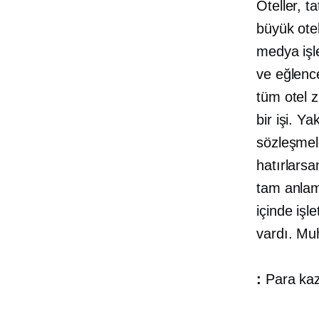
Oteller, t
büyük otel
medya işle
ve eğlenc
tüm otel z
bir işi. Y
sözleşmele
hatırlarsa
tam anlamı
içinde işl
vardı. Mu
:
Para kaza