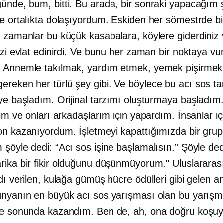
günde, bum, bitti. Bu arada, bir sonraki yapacağım 
e ortalıkta dolaşıyordum. Eskiden her sömestrde bir
O zamanlar bu küçük kasabalara, köylere giderdiniz 
izi evlat edinirdi. Ve bunu her zaman bir noktaya vu
 Annemle takılmak, yardım etmek, yemek pişirmek
eken her türlü şey gibi. Ve böylece bu acı sos tari
eye başladım. Orijinal tarzımı oluşturmaya başladım
dim ve onları arkadaşlarım için yapardım. İnsanlar iç
on kazanıyordum. İşletmeyi kapattığımızda bir grup
 şöyle dedi: “Acı sos işine başlamalısın.” Şöyle de
rika bir fikir olduğunu düşünmüyorum." Uluslararas
dı verilen, kulağa gümüş hücre ödülleri gibi gelen 
ünyanın en büyük acı sos yarışması olan bu yarış
ve sonunda kazandım. Ben de, ah, ona doğru koşu