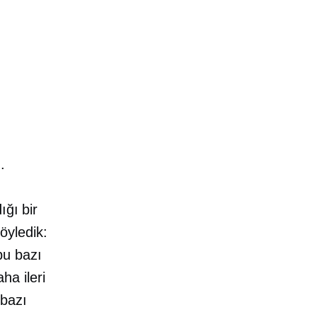
.
ığı bir
öyledik:
bu bazı
ha ileri
 bazı