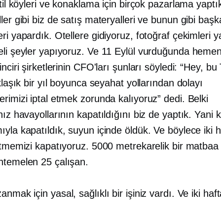
atil köyleri ve konaklama için birçok pazarlama yapt
ler gibi biz de satış materyalleri ve bunun gibi başk
ri yapardık. Otellere gidiyoruz, fotoğraf çekimleri 
eli şeyler yapıyoruz. Ve 11 Eylül vurduğunda hem
inciri şirketlerinin CFO'ları şunları söyledi: “Hey, bu
aklaşık bir yıl boyunca seyahat yollarından dolayı
rimizi iptal etmek zorunda kalıyoruz” dedi. Belki
nız havayollarının kapatıldığını biz de yaptık. Yani 
yla kapatıldık, suyun içinde öldük. Ve böylece iki h
etmemizi kapatıyoruz. 5000 metrekarelik bir matbaa 
htemelen 25 çalışan.
nmak için yasal, sağlıklı bir işiniz vardı. Ve iki haf