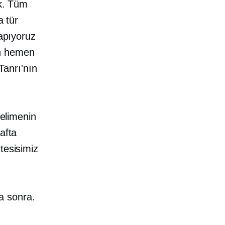
ık. Tüm
a tür
yapıyoruz
en hemen
 Tanrı'nın
kelimenin
afta
tesisimiz
ta sonra.