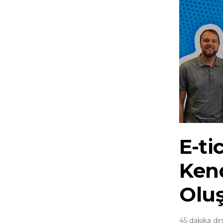
E-ti
Kend
Oluş
45 dakika din