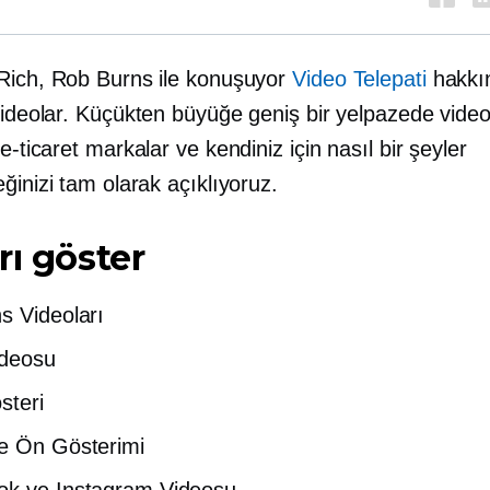
Rich, Rob Burns ile konuşuyor
Video Telepati
hakkı
ideolar. Küçükten büyüğe geniş bir yelpazede video
e-ticaret
markalar ve kendiniz için nasıl bir şeyler
ğinizi tam olarak açıklıyoruz.
rı göster
s Videoları
ideosu
steri
e Ön Gösterimi
ok ve Instagram Videosu