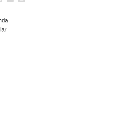
nda
lar