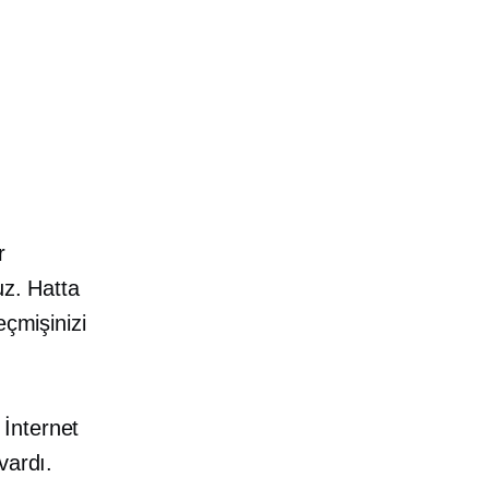
r
uz. Hatta
eçmişinizi
İnternet
vardı.