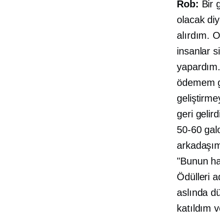
Rob:
Bir 
olacak diy
alırdım. 
insanlar s
yapardım.
ödemem ger
geliştirm
geri gelir
50-60 gal
arkadaşım
"Bunun ha
Ödülleri a
aslında d
katıldım 