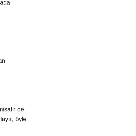
rada
an
isafir de.
Hayır, öyle