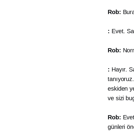
Rob:
Bura
:
Evet. Sad
Rob:
Norm
:
Hayır. Sa
tanıyoruz.
eskiden ye
ve sizi bu
Rob:
Evet
günleri ön