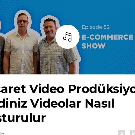
dinlemek
caret
Video Prodüksiyo
iniz Videolar Nasıl
turulur
le