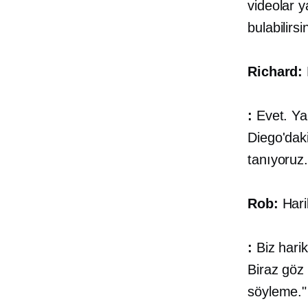
videolar 
bulabilirsi
Richard:
:
Evet. Yan
Diego'daki
tanıyoruz
Rob:
Hari
:
Biz hari
Biraz göz 
söyleme."