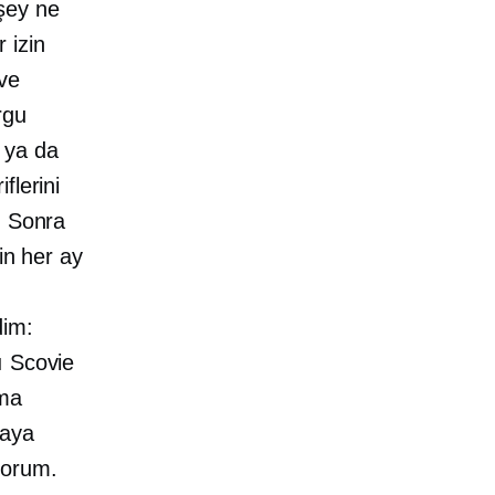
şey ne
 izin
ve
rgu
 ya da
flerini
. Sonra
in her ay
dim:
ı Scovie
ama
maya
yorum.