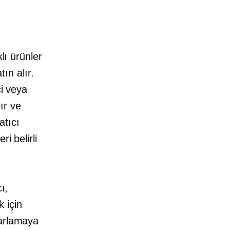
lı ürünler
tın alır.
ci veya
lır ve
atıcı
i belirli
ı,
 için
zarlamaya