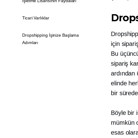
İşletme Lisansının Faydaları
Drops
Ticari Varlıklar
Dropshippi
Dropshipping İşinize Başlama
Adımları
için sipar
Bu üçüncü 
sipariş ka
ardından 
elinde her
bir sürede
Böyle bir 
mümkün ol
esas olar