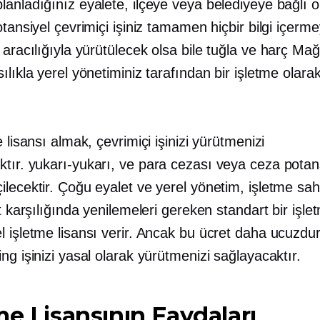
anladığınız eyalete, ilçeye veya belediyeye bağlı o
otansiyel çevrimiçi işiniz tamamen hiçbir bilgi içerme
 aracılığıyla yürütülecek olsa bile
tuğla ve harç
Mağ
ılıkla yerel yönetiminiz tarafından bir işletme olara
e lisansı almak, çevrimiçi işinizi yürütmenizi
ktır.
yukarı-yukarı,
ve para cezası veya ceza potans
lecektir. Çoğu eyalet ve yerel yönetim, işletme sahi
et karşılığında yenilemeleri gereken standart bir işle
l işletme lisansı verir. Ancak bu ücret daha ucuzdu
ng işinizi yasal olarak yürütmenizi sağlayacaktır.
me Lisansının Faydaları