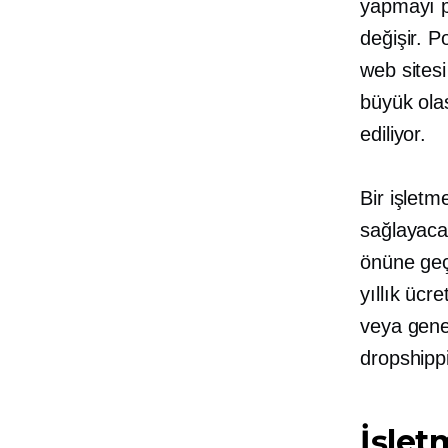
yapmayı pl
değişir. P
web sitesi
büyük olas
ediliyor.
Bir işletm
sağlayaca
önüne geçi
yıllık ücr
veya gene
dropshippi
İşlet