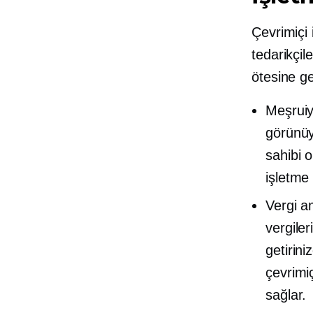
Çevrimiçi 
tedarikçi
ötesine ge
Meşruiye
görünüyo
sahibi 
işletme 
Vergi am
vergiler
getirin
çevrimiç
sağlar.