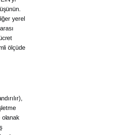
düşünün.
diğer yerel
arası
ücret
mli ölçüde
ndırılır),
İşletme
e olanak
iş