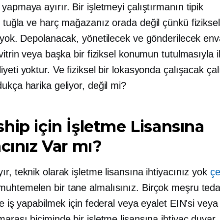
yapmaya ayırır. Bir işletmeyi çalıştırmanın tipik
i
tuğla ve harç
mağazanız orada değil çünkü fiziksel
z yok. Depolanacak, yönetilecek ve gönderilecek env
vitrin veya başka bir fiziksel konumun tutulmasıyla ilg
yeti yoktur. Ve fiziksel bir lokasyonda çalışacak ça
ukça harika geliyor, değil mi?
hip için İşletme Lisansına
acınız Var mı?
r, teknik olarak işletme lisansına ihtiyacınız yok
çe
muhtemelen bir tane almalısınız. Birçok meşru tedar
le iş yapabilmek için federal veya eyalet EIN'si veya
arası biçiminde bir işletme lisansına ihtiyaç duyar.