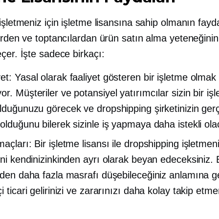
işletmeniz için işletme lisansına sahip olmanın fayda
lerden ve toptancılardan ürün satın alma yeteneğini
çer. İşte sadece birkaçı:
t: Yasal olarak faaliyet gösteren bir işletme olmak 
r. Müşteriler ve potansiyel yatırımcılar sizin bir iş
olduğunuzu görecek ve dropshipping şirketinizin gerç
olduğunu bilerek sizinle iş yapmaya daha istekli ola
açları: Bir işletme lisansı ile dropshipping işletmen
ini kendinizinkinden ayrı olarak beyan edeceksiniz. B
izden daha fazla masrafı düşebileceğiniz anlamına ge
i ticari gelirinizi ve zararınızı daha kolay takip etme