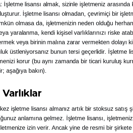
 İşletme lisansı almak, sizinle işletmeniz arasında 
luşturur. İşletme lisansı olmadan, çevrimiçi bir işle
kün olmasa da, işletmenizin neden olduğu herhang
ya yaralanma, kendi kişisel varlıklarınızı riske atabil
ermek veya birinin malına zarar vermekten dolayı ki
uk üstleniyorsanız bunun tersi geçerlidir. İşletme li
tmenizi korur (bu aynı zamanda bir ticari kuruluş ku
ir; aşağıya bakın).
 Varlıklar
kez işletme lisansı almanız artık bir stoksuz satış şi
uğunuz anlamına gelmez. İşletme lisansı, işletmeniz
letmenize izin verir. Ancak yine de resmi bir şirkete