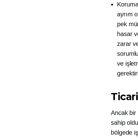
Koruma:
ayrım o
pek müm
hasar ve
zarar v
sorumlul
ve işle
gerektir
Ticari
Ancak bir 
sahip old
bölgede iş