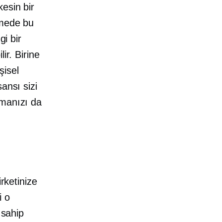
kesin bir
tmede bu
i bir
ir. Birine
şisel
sansı sizi
rmanızı da
rketinize
i o
 sahip