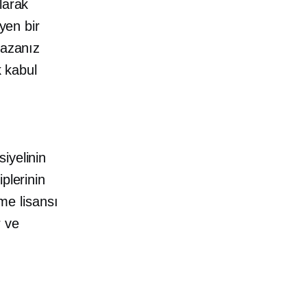
larak
yen bir
azanız
k kabul
iyelinin
plerinin
tme lisansı
r ve