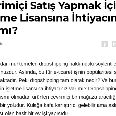
imiçi Satış Yapmak İç
tme Lisansına İhtiyacı
 mı?
du
dar muhtemelen dropshipping hakkındaki söylentile
zdur. Aslında, bu tür e-ticaret işinin popülaritesi 
maktadır. Peki dropshipping tam olarak nedir? Ve bu
n işletme lisansına ihtiyacınız var mı? Dropshippin
smı olmadan ürünleri çevrimiçi bir mağaza aracılığ
ir yoludur. Kulağa kafa karıştırıcı gelebilir ama as
ı olan basit bir ev işi yapısıdır.