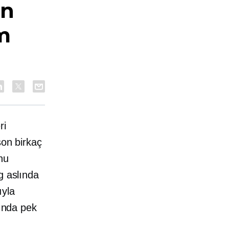
in
m
ri
son birkaç
nu
g aslında
ıyla
lında pek