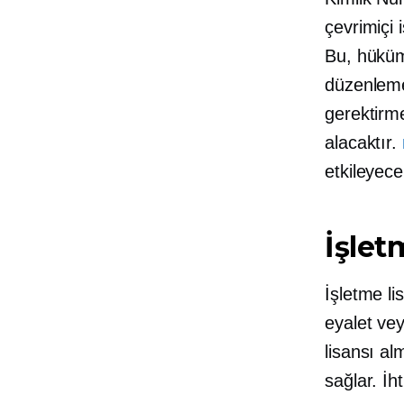
çevrimiçi 
Bu, hüküme
düzenleme
gerektirme
alacaktır.
etkileyecek
İşlet
İşletme li
eyalet vey
lisansı al
sağlar. İh