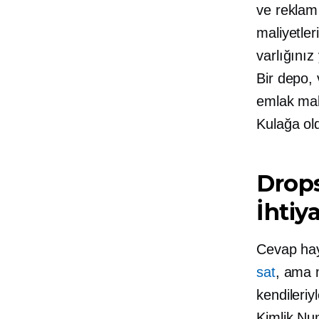
ve reklam 
maliyetler
varlığını
Bir depo, 
emlak mali
Kulağa old
Drops
İhtiy
Cevap hayı
sat
, ama 
kendileriy
Kimlik Num