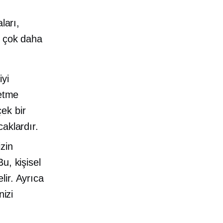
ları,
n çok daha
iyi
letme
ek bir
caklardır.
izin
u, kişisel
lir. Ayrıca
nizi