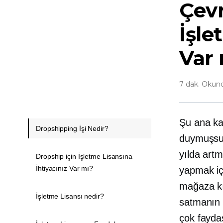
Çevr
İşle
Var
7 dak. Okun
Şu ana ka
Dropshipping İşi Nedir?
duymuşsunu
yılda art
Dropship için İşletme Lisansına
İhtiyacınız Var mı?
yapmak içi
mağaza kı
İşletme Lisansı nedir?
satmanın b
çok faydas