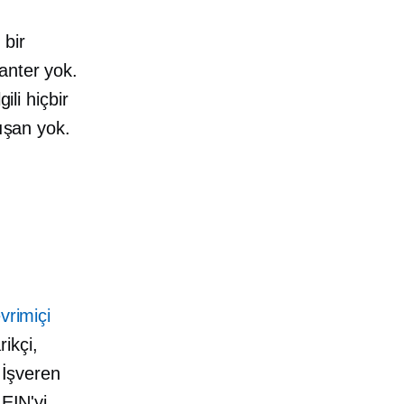
 bir
anter yok.
ili hiçbir
lışan yok.
vrimiçi
ikçi,
 İşveren
 EIN'yi