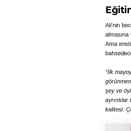
Eğit
Ali'nin be
almasına 
Ama ensti
bahsedece
“İlk mayo
görünmemi
şey ve öy
ayrıntılar
kalitesi. 