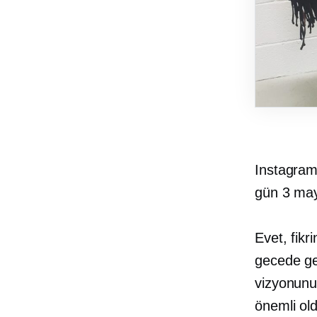
Instagram'
gün 3 may
Evet, fikr
gecede ger
vizyonunu
önemli ol