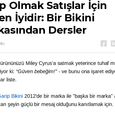
p Olmak Satışlar İçin
n İyidir: Bir Bikini
kasından Dersler
ndu
 ürününüzü Miley Cyrus'a satmak yeterince tuhaf mı
yor ki:
“Güven bebeğim!”
- ve bunu ona işaret ediy
lar
liste.
arip Bikini
2012'de bir marka ile "başka bir marka" 
tan şeyin güçlü bir mesaj olduğunu kanıtlamak için.