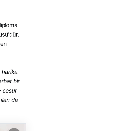
diploma
üsü'dür.
den
 harika
rbat bir
e cesur
kılan da