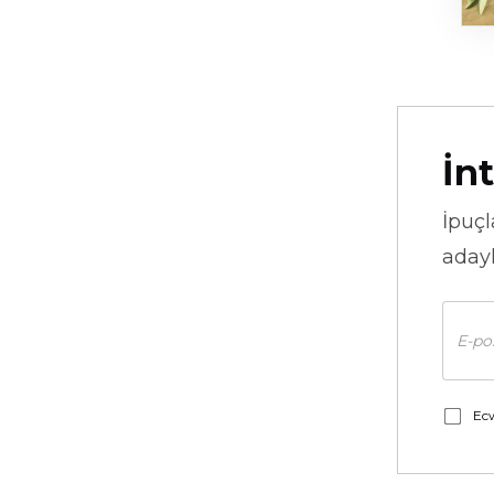
İnt
İpuçl
adayl
Ecw