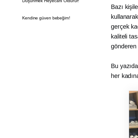
Düşünmek Heyecanı Öldürür!”
Bazı kişil
kullanarak
Kendine güven bebeğim!
gerçek ka
kaliteli t
gönderen 
Bu yazıda
her kadına