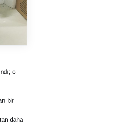
ındı; o
rı bir
ktan daha