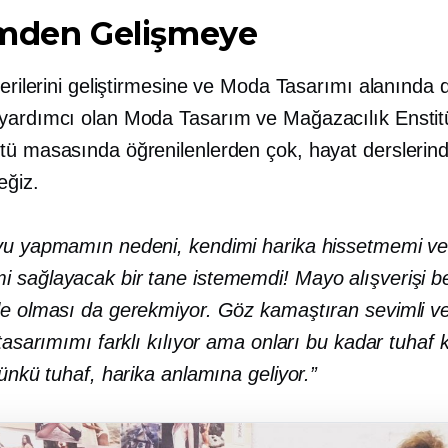
imden Gelişmeye
cerilerini geliştirmesine ve Moda Tasarımı alanında 
yardımcı olan Moda Tasarım ve Mağazacılık Enstit
tü masasında öğrenilenlerden çok, hayat derslerin
ğiz.
yu yapmamın nedeni, kendimi harika hissetmemi ve
 sağlayacak bir tane istememdi! Mayo alışverişi be
le olması da gerekmiyor. Göz kamaştıran sevimli v
 tasarımımı farklı kılıyor ama onları bu kadar tuhaf 
Çünkü tuhaf, harika anlamına geliyor.”