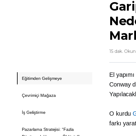
Gari
Nede
Mar
15 dak. Oku
El yapımı
Eğitimden Gelişmeye
Conway di
Yapılacak
Çevrimiçi Mağaza
İş Geliştirme
O kurdu
G
farkı yara
Pazarlama Stratejisi: “Fazla