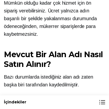
Mümkün olduğu kadar çok hizmet için ön
sipariş verebilirsiniz. Ücret yalnızca adın
başarılı bir şekilde yakalanması durumunda
ödeneceğinden, mükerrer siparişlerde para
kaybetmezsiniz.
Mevcut Bir Alan Adı Nasıl
Satın Alınır?
Bazı durumlarda istediğiniz alan adı zaten
başka biri tarafından kaydedilmiştir.
Neyse ki, bazı alan adı kayıt şirketleri, alan adı
İçindekiler
sahibiyle iletişime geçmenize ve istediğiniz alan