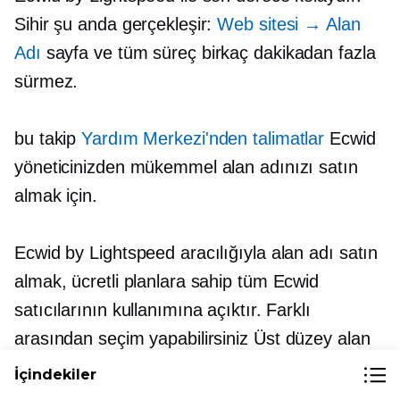
Sihir şu anda gerçekleşir:
Web sitesi → Alan
Adı
sayfa ve tüm süreç birkaç dakikadan fazla
sürmez.
bu takip
Yardım Merkezi'nden talimatlar
Ecwid
yöneticinizden mükemmel alan adınızı satın
almak için.
Ecwid by Lightspeed aracılığıyla alan adı satın
almak, ücretli planlara sahip tüm Ecwid
satıcılarının kullanımına açıktır. Farklı
arasından seçim yapabilirsiniz
Üst düzey
alan
adları (en popüler .com dahil)
İçindekiler
hariç
Ülkeye özgü
etki alanları.