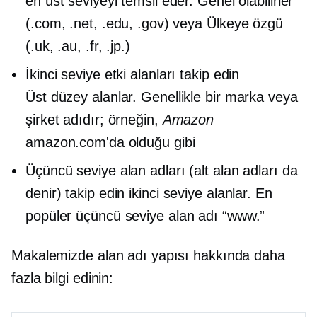
en üst seviyeyi temsil eder. Genel olabilirler
(.com, .net, .edu, .gov) veya
Ülkeye özgü
(.uk, .au, .fr, .jp.)
İkinci seviye
etki alanları takip edin
Üst düzey
alanlar. Genellikle bir marka veya
şirket adıdır; örneğin,
Amazon
amazon.com'da olduğu gibi
Üçüncü seviye
alan adları (alt alan adları da
denir) takip edin
ikinci seviye
alanlar. En
popüler
üçüncü seviye
alan adı “www.”
Makalemizde alan adı yapısı hakkında daha
fazla bilgi edinin: