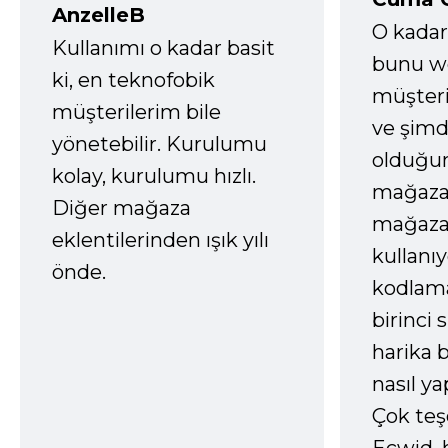
AnzelleB
O kadar
Kullanımı o kadar basit
bunu we
ki, en teknofobik
müşter
müşterilerim bile
ve şimd
yönetebilir. Kurulumu
olduğum
kolay, kurulumu hızlı.
mağazay
Diğer mağaza
mağaza
eklentilerinden ışık yılı
kullanı
önde.
kodlam
birinci 
harika b
nasıl yap
Çok te