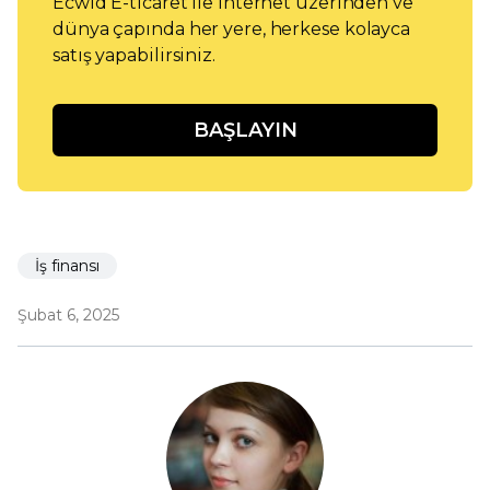
Ecwid E-ticaret ile internet üzerinden ve
dünya çapında her yere, herkese kolayca
satış yapabilirsiniz.
BAŞLAYIN
İş finansı
Şubat 6, 2025