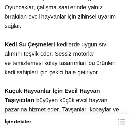
Oyuncaklar, çalışma saatlerinde yalnız
bırakılan evcil hayvanlar için zihinsel uyarım
sağlar.
Kedi Su Çeşmeleri
kedilerde uygun sıvı
alımını teşvik eder. Sessiz motorlar
ve
temizlemesi kolay
tasarımları bu ürünleri
kedi sahipleri için çekici hale getiriyor.
Küçük Hayvanlar İçin Evcil Hayvan
Taşıyıcıları
büyüyen küçük evcil hayvan
pazarına hizmet eder. Tavşanlar, kobaylar ve
gelincikler için tasarlanmış taşıyıcılar, daha az
İçindekiler
rekabetin olduğu belirli bir nişi doldurur.