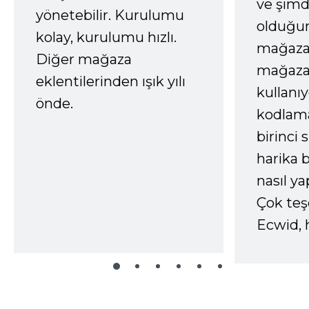
ve şimd
yönetebilir. Kurulumu
olduğum
kolay, kurulumu hızlı.
mağazay
Diğer mağaza
mağaza
eklentilerinden ışık yılı
kullanı
önde.
kodlam
birinci 
harika b
nasıl yap
Çok te
Ecwid, 