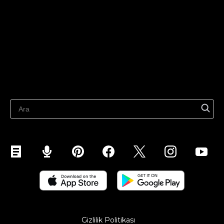
TikTok'ta sat
Ecwid
Facebook'ta satış yapın
Özellikler
Google'da satış yapın
Pazaryerlerinde Satış Yapın
Kaynaklar
WhatsApp'ta satış yapın
Son blog
Pinterest'te Satış Yapın
Snapchat'te satış yapın
YouTube'da satış yapın
Mobil Cihazda Satış (ShopApp)
Gizlilik Politikası