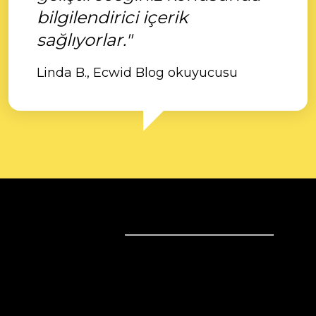
bilgilendirici içerik
sağlıyorlar."
Linda B., Ecwid Blog okuyucusu
internetten sat
internetten sat
İş çözümleri
Her Yerde Sat
Web Sitesinde Satış
Teknoloji çözümleri
Sosyal Medyada Satış Yapın
Bireyler için
Instagram'da satış yapın