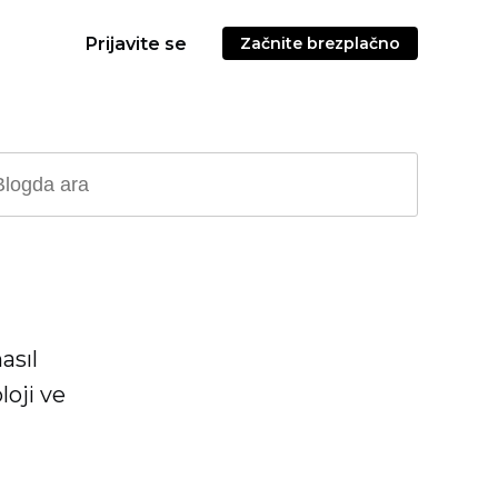
Prijavite se
Začnite brezplačno
asıl
loji ve