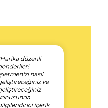
"Harika düzenli
gönderiler!
İşletmenizi nasıl
geliştireceğiniz ve
geliştireceğiniz
konusunda
bilgilendirici içerik