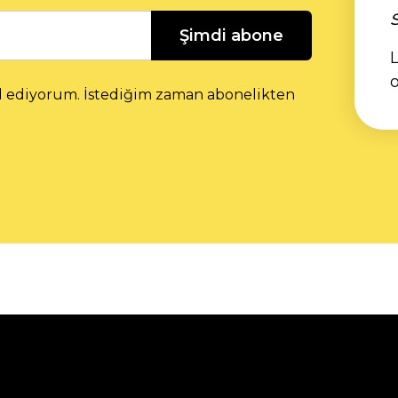
Şimdi abone
L
l ediyorum. İstediğim zaman abonelikten