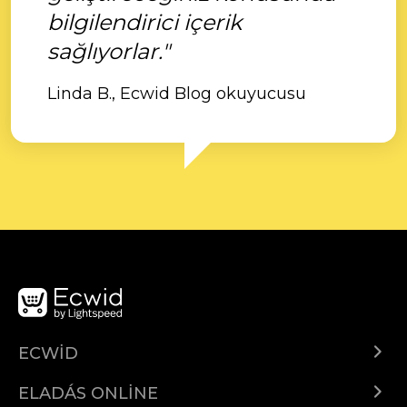
bilgilendirici içerik
sağlıyorlar."
Linda B., Ecwid Blog okuyucusu
ECWID
Ecwid.com
ELADÁS ONLINE
Árkalkuláció