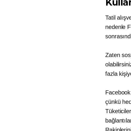
Kulla
Tatil alış
nedenle Fa
sonrasında
Zaten sos
olabilirsi
fazla kişi
Facebook 
çünkü hed
Tüketicile
bağlantıla
Rakiplerini