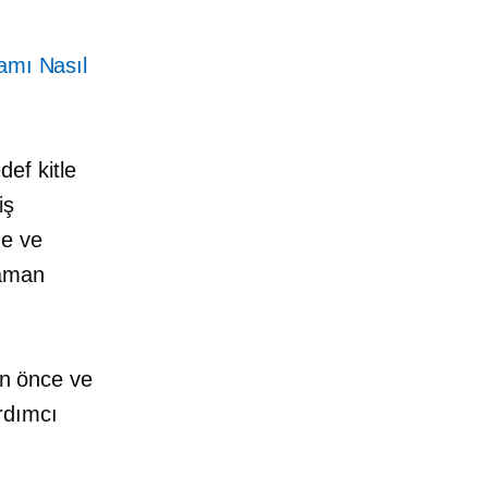
lamı Nasıl
def kitle
iş
ne ve
zaman
an önce ve
rdımcı