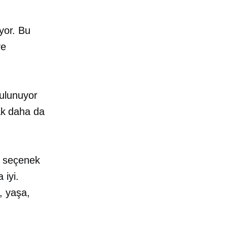
yor. Bu
ve
ulunuyor
mak daha da
r seçenek
 iyi.
e, yaşa,