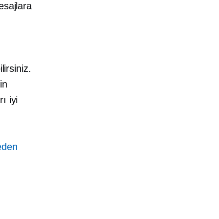
esajlara
irsiniz.
in
ı iyi
eden