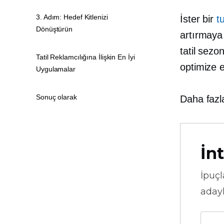
3. Adım: Hedef Kitlenizi
İster bir
t
Dönüştürün
artırmaya 
tatil sezo
Tatil Reklamcılığına İlişkin En İyi
optimize e
Uygulamalar
Sonuç olarak
Daha fazl
İnt
İpuçl
adayl