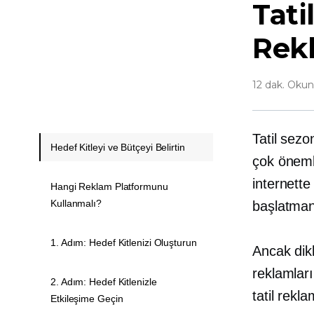
Tati
Rekl
12 dak. Oku
Tatil sezo
Hedef Kitleyi ve Bütçeyi Belirtin
çok öneml
internett
Hangi Reklam Platformunu
Kullanmalı?
başlatman
1. Adım: Hedef Kitlenizi Oluşturun
Ancak dik
reklamları
2. Adım: Hedef Kitlenizle
tatil rekl
Etkileşime Geçin