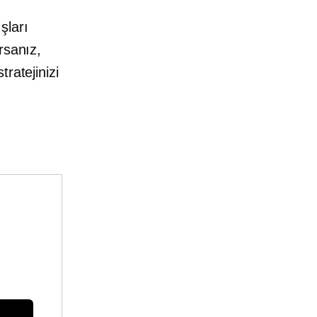
şları
rsanız,
ratejinizi