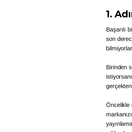
1. Ad
Başarılı 
son derec
bilmiyorl
Birinden s
istiyorsa
gerçekten 
Öncelikle
markanızı
yayınlama