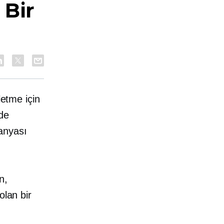
 Bir
letme için
de
anyası
n,
olan bir