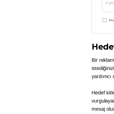
Ecw
Hedef
Bir rekla
istediğini
yardımcı o
Hedef kit
vurgulaya
mesaj oluş