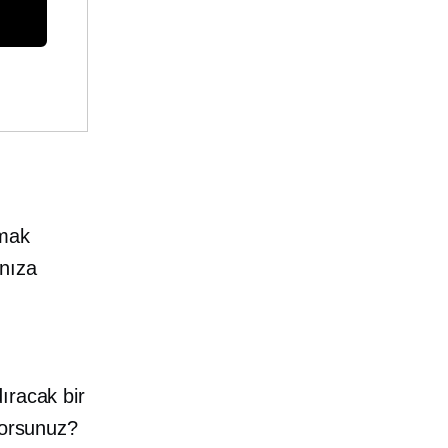
şmak
anıza
ıracak bir
yorsunuz?