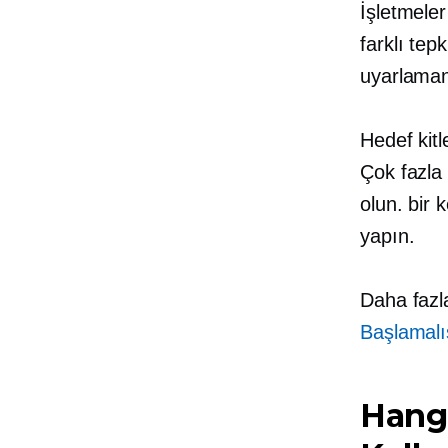
İşletmeler
farklı tep
uyarlaman
Hedef kitl
Çok fazla
olun.
bir 
yapın.
Daha fazla
Başlamalı
Hang