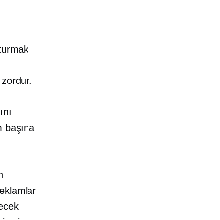
n
şturmak
 zordur.
ını
m başına
n
reklamlar
recek