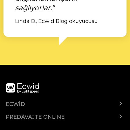
sağlıyorlar."
Linda B., Ecwid Blog okuyucusu
ECWID
Ecwid.com
PREDÁVAJTE ONLINE
Cenník
Predaj všade
Centrum pomoci