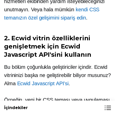
hizmetleri ekibinden yardım isteyebileceğinizi
unutmayın. Veya hala mümkün
kendi CSS
temanızın özel gelişimini sipariş edin
.
2. Ecwid vitrin özelliklerini
genişletmek için Ecwid
Javascript API'sini kullanın
Bu bölüm çoğunlukla geliştiriciler içindir. Ecwid
vitrininizi başka ne geliştirebilir biliyor musunuz?
Alma
Ecwid Javascript API'si
.
Örneğin, yeni bir CSS teması veya uygulaması
oluşturabilir ve bunu Ecwid App Market'te
İçindekiler