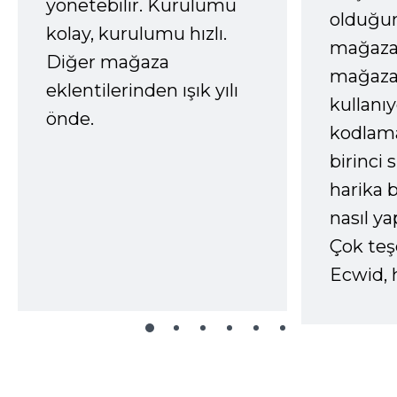
yönetebilir. Kurulumu
olduğum
kolay, kurulumu hızlı.
mağazay
Diğer mağaza
mağaza
eklentilerinden ışık yılı
kullanı
önde.
kodlam
birinci 
harika b
nasıl yap
Çok te
Ecwid, 