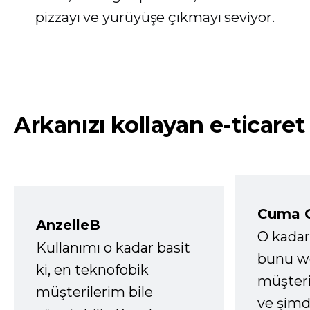
pizzayı ve yürüyüşe çıkmayı seviyor.
Arkanızı kollayan e-ticaret
Cuma 
AnzelleB
O kadar
Kullanımı o kadar basit
bunu we
ki, en teknofobik
müşter
müşterilerim bile
ve şimd