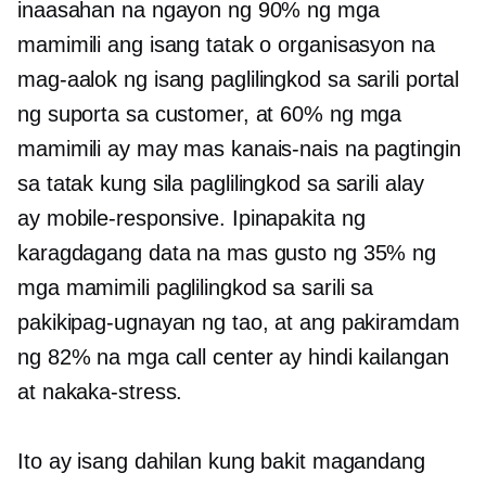
inaasahan na ngayon ng 90% ng mga
mamimili ang isang tatak o organisasyon na
mag-aalok ng isang
paglilingkod sa sarili
portal
ng suporta sa customer, at 60% ng mga
mamimili ay may mas kanais-nais na pagtingin
sa tatak kung sila
paglilingkod sa sarili
alay
ay
mobile-responsive.
Ipinapakita ng
karagdagang data na mas gusto ng 35% ng
mga mamimili
paglilingkod sa sarili
sa
pakikipag-ugnayan ng tao, at ang pakiramdam
ng 82% na mga call center ay hindi kailangan
at nakaka-stress.
Ito ay isang dahilan kung bakit magandang