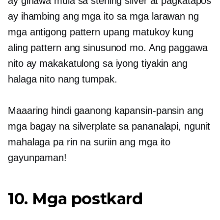
ay ginawa mula sa sterling silver at pagkatapos
ay ihambing ang mga ito sa mga larawan ng
mga antigong pattern upang matukoy kung
aling pattern ang sinusunod mo. Ang paggawa
nito ay makakatulong sa iyong tiyakin ang
halaga nito nang tumpak.
Maaaring hindi gaanong kapansin-pansin ang
mga bagay na silverplate sa pananalapi, ngunit
mahalaga pa rin na suriin ang mga ito
gayunpaman!
10. Mga postkard