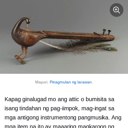
Mayuri.
Pinagmulan ng larawan
.
Kapag ginalugad mo ang attic o bumisita sa
isang tindahan ng pag-iimpok, mag-ingat sa
mga antigong instrumentong pangmusika. Ang
mga item na ito ay maaaring magkaroon ng