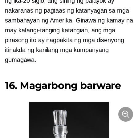
ng ika-20 siglo, ang sining ng palayok ay
nakaranas ng pagtaas ng katanyagan sa mga
sambahayan ng Amerika. Ginawa ng kamay na
may katangi-tanging katangian, ang mga
pirasong ito ay nagpakita ng mga disenyong
itinakda ng kanilang mga kumpanyang
gumagawa.
16. Magarbong barware