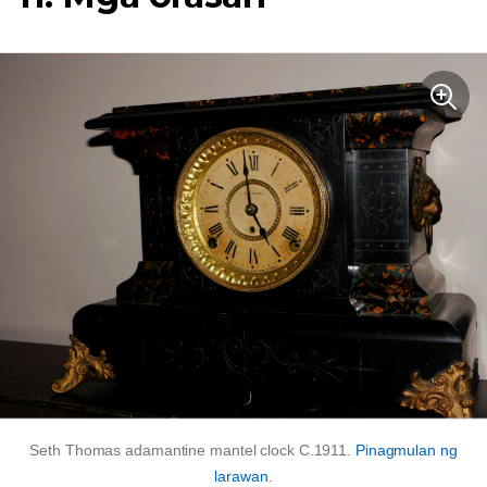
Seth Thomas adamantine mantel clock C.1911.
Pinagmulan ng
larawan
.