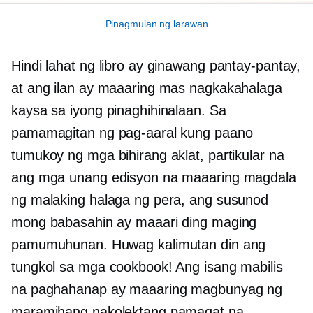
Pinagmulan ng larawan
Hindi lahat ng libro ay ginawang pantay-pantay,
at ang ilan ay maaaring mas nagkakahalaga
kaysa sa iyong pinaghihinalaan. Sa
pamamagitan ng pag-aaral kung paano
tumukoy ng mga bihirang aklat, partikular na
ang mga unang edisyon na maaaring magdala
ng malaking halaga ng pera, ang susunod
mong babasahin ay maaari ding maging
pamumuhunan. Huwag kalimutan din ang
tungkol sa mga cookbook! Ang isang mabilis
na paghahanap ay maaaring magbunyag ng
maramihang nakolektang pamagat na