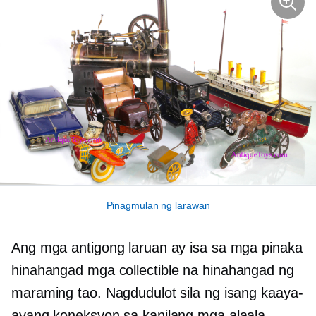
Pinagmulan ng larawan
Ang mga antigong laruan ay isa sa mga pinaka
hinahangad
mga collectible na hinahangad ng
maraming tao. Nagdudulot sila ng isang kaaya-
ayang koneksyon sa kanilang mga alaala