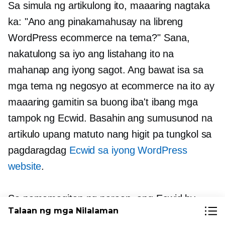
Sa simula ng artikulong ito, maaaring nagtaka
ka: "Ano ang pinakamahusay na libreng
WordPress ecommerce na tema?" Sana,
nakatulong sa iyo ang listahang ito na
mahanap ang iyong sagot. Ang bawat isa sa
mga tema ng negosyo at ecommerce na ito ay
maaaring gamitin sa buong iba't ibang mga
tampok ng Ecwid. Basahin ang sumusunod na
artikulo upang matuto nang higit pa tungkol sa
pagdaragdag
Ecwid sa iyong WordPress
website
.
Sa pamamagitan ng paraan, ang Ecwid by
Talaan ng mga Nilalaman
Lightspeed plugin ay katugma sa
Elementor