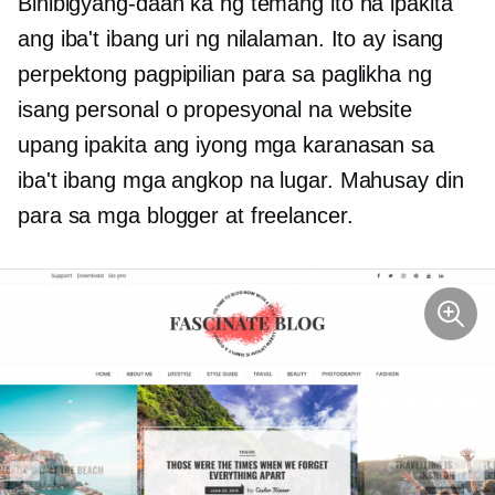
Binibigyang-daan ka ng temang ito na ipakita
ang iba't ibang uri ng nilalaman. Ito ay isang
perpektong pagpipilian para sa paglikha ng
isang personal o propesyonal na website
upang ipakita ang iyong mga karanasan sa
iba't ibang mga angkop na lugar. Mahusay din
para sa mga blogger at freelancer.