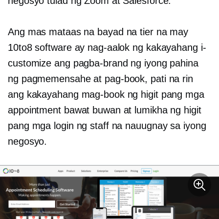
negosyo tulad ng Zoom at Salesforce.
Ang mas mataas na bayad na tier na may
10to8 software ay nag-aalok ng kakayahang i-
customize ang pagba-brand ng iyong pahina
ng pagmemensahe at pag-book, pati na rin
ang kakayahang mag-book ng higit pang mga
appointment bawat buwan at lumikha ng higit
pang mga login ng staff na nauugnay sa iyong
negosyo.