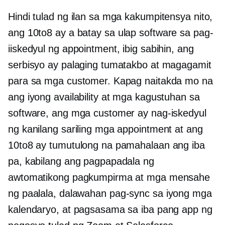
Hindi tulad ng ilan sa mga kakumpitensya nito,
ang 10to8 ay a
batay sa ulap
software sa pag-
iiskedyul ng appointment, ibig sabihin, ang
serbisyo ay palaging tumatakbo at magagamit
para sa mga customer. Kapag naitakda mo na
ang iyong availability at mga kagustuhan sa
software, ang mga customer ay nag-iskedyul
ng kanilang sariling mga appointment at ang
10to8 ay tumutulong na pamahalaan ang iba
pa, kabilang ang pagpapadala ng
awtomatikong pagkumpirma at mga mensahe
ng paalala,
dalawahan
pag-sync sa iyong mga
kalendaryo, at pagsasama sa iba pang app ng