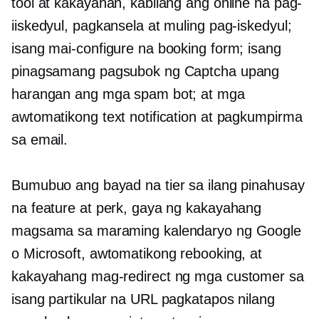
tool at kakayahan, kabilang ang online na pag-
iiskedyul, pagkansela at muling pag-iskedyul;
isang mai-configure na booking form; isang
pinagsamang pagsubok ng Captcha upang
harangan ang mga spam bot; at mga
awtomatikong text notification at pagkumpirma
sa email.
Bumubuo ang bayad na tier sa ilang pinahusay
na feature at perk, gaya ng kakayahang
magsama sa maraming kalendaryo ng Google
o Microsoft, awtomatikong rebooking, at
kakayahang mag-redirect ng mga customer sa
isang partikular na URL pagkatapos nilang