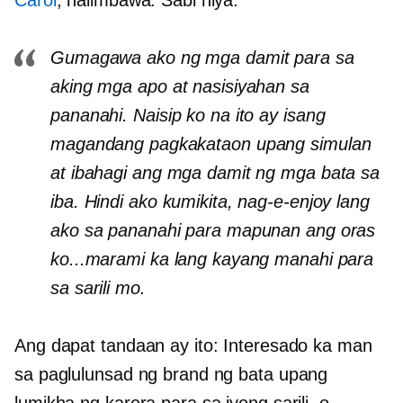
Gumagawa ako ng mga damit para sa
aking mga apo at nasisiyahan sa
pananahi. Naisip ko na ito ay isang
magandang pagkakataon upang simulan
at ibahagi ang mga damit ng mga bata sa
iba. Hindi ako kumikita, nag-e-enjoy lang
ako sa pananahi para mapunan ang oras
ko...marami ka lang kayang manahi para
sa sarili mo.
Ang dapat tandaan ay ito: Interesado ka man
sa paglulunsad ng brand ng bata upang
lumikha ng karera para sa iyong sarili, o