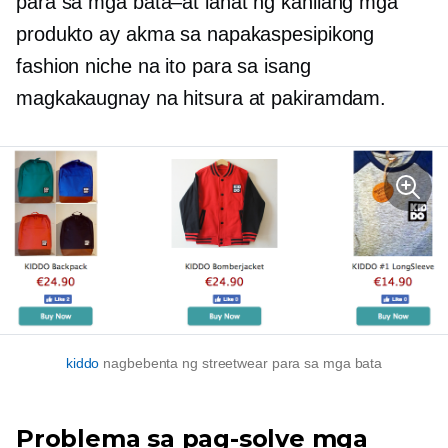
para sa
mga bata–at
lahat ng kanilang mga
produkto ay akma sa napakaspesipikong
fashion niche na ito para sa isang
magkakaugnay na hitsura at pakiramdam.
kiddo
nagbebenta ng streetwear para sa mga bata
Problema sa pag-solve
mga