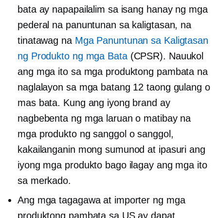
bata ay napapailalim sa isang hanay ng mga
pederal na panuntunan sa kaligtasan, na
tinatawag na
Mga Panuntunan sa Kaligtasan
ng Produkto ng mga Bata
(CPSR). Nauukol
ang mga ito sa mga produktong pambata na
naglalayon sa mga batang 12 taong gulang o
mas bata. Kung ang iyong brand ay
nagbebenta ng mga laruan o matibay na
mga produkto ng sanggol o sanggol,
kakailanganin mong sumunod at ipasuri ang
iyong mga produkto bago ilagay ang mga ito
sa merkado.
Ang mga tagagawa at importer ng mga
produktong pambata sa US ay dapat