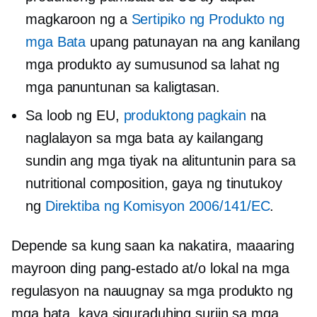
magkaroon ng a
Sertipiko ng Produkto ng
mga Bata
upang patunayan na ang kanilang
mga produkto ay sumusunod sa lahat ng
mga panuntunan sa kaligtasan.
Sa loob ng EU,
produktong pagkain
na
naglalayon sa mga bata ay kailangang
sundin ang mga tiyak na alituntunin para sa
nutritional composition, gaya ng tinutukoy
ng
Direktiba ng Komisyon 2006/141/EC
.
Depende sa kung saan ka nakatira, maaaring
mayroon ding pang-estado at/o lokal na mga
regulasyon na nauugnay sa mga produkto ng
mga bata, kaya siguraduhing suriin sa mga