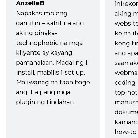
AnzelleB
inireko
Napakasimpleng
aking m
gamitin – kahit na ang
website
aking pinaka-
ko na it
technophobic na mga
kong t
kliyente ay kayang
ang apa
pamahalaan. Madaling i-
saan ak
install, mabilis i-set up.
webmas
Maliwanag na taon bago
coding
ang iba pang mga
top-not
plugin ng tindahan.
mahusa
dokume
kaman
how-to 