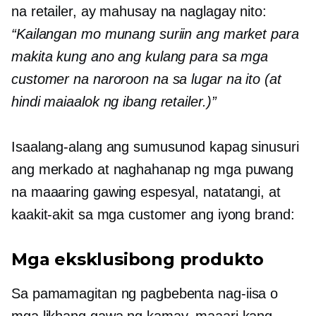
na retailer, ay mahusay na naglagay nito:
“Kailangan mo munang suriin ang market para
makita kung ano ang kulang para sa mga
customer na naroroon na sa lugar na ito (at
hindi maiaalok ng ibang retailer.)”
Isaalang-alang ang sumusunod kapag sinusuri
ang merkado at naghahanap ng mga puwang
na maaaring gawing espesyal, natatangi, at
kaakit-akit sa mga customer ang iyong brand:
Mga eksklusibong produkto
Sa pamamagitan ng pagbebenta
nag-iisa
o
mga likhang gawa ng kamay, maaari kang