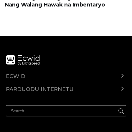
Nang Walang Hawak na Imbentaryo
ECWID
Ecwid.com
PARDUODU INTERNETU
Kainodara
Parduodu visur
Pagalbos centras
Parduodu Facebook
Parduodu Instagram