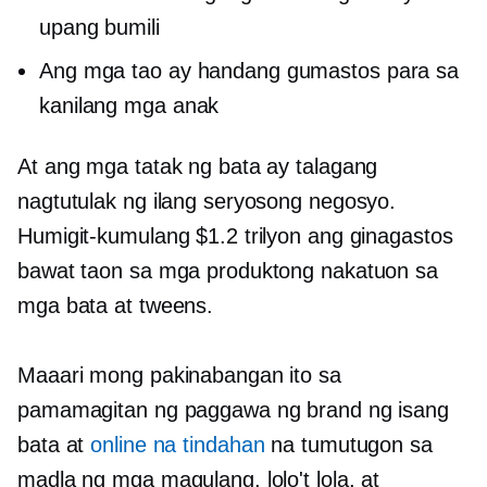
upang bumili
Ang mga tao ay handang gumastos para sa
kanilang mga anak
At ang mga tatak ng bata ay talagang
nagtutulak ng ilang seryosong negosyo.
Humigit-kumulang $1.2 trilyon ang ginagastos
bawat taon sa mga produktong nakatuon sa
mga bata at tweens.
Maaari mong pakinabangan ito sa
pamamagitan ng paggawa ng brand ng isang
bata at
online na tindahan
na tumutugon sa
madla ng mga magulang, lolo't lola, at