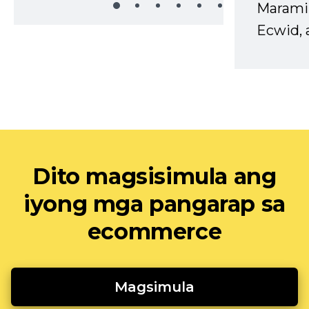
Marami
Ecwid, 
Dito magsisimula ang
iyong mga pangarap sa
ecommerce
Magsimula