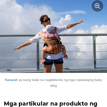
Karaush
ay isang tatak na nagbebenta ng mga natatanging baby
sling
Mga partikular na produkto ng