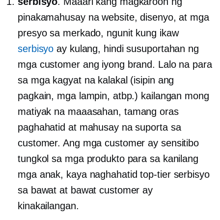
serbisyo
. Maaari kang magkaroon ng
pinakamahusay na website, disenyo, at mga
presyo sa merkado, ngunit kung ikaw
serbisyo
ay kulang, hindi susuportahan ng
mga customer ang iyong brand. Lalo na para
sa mga kagyat na kalakal (isipin ang
pagkain, mga lampin, atbp.) kailangan mong
matiyak na maaasahan,
tamang oras
paghahatid at mahusay na suporta sa
customer. Ang mga customer ay sensitibo
tungkol sa mga produkto para sa kanilang
mga anak, kaya naghahatid
top-tier
serbisyo
sa bawat at bawat customer ay
kinakailangan.