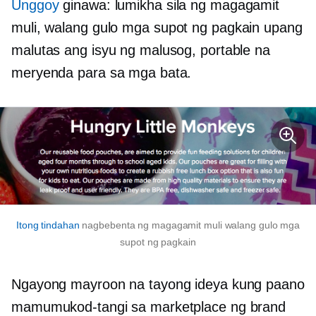
Unggoy
ginawa: lumikha sila ng magagamit
muli,
walang gulo
mga supot ng pagkain upang
malutas ang isyu ng malusog, portable na
meryenda para sa mga bata.
Itong tindahan
nagbebenta ng magagamit muli
walang gulo
mga
supot ng pagkain
Ngayong mayroon na tayong ideya kung paano
mamumukod-tangi sa marketplace ng brand