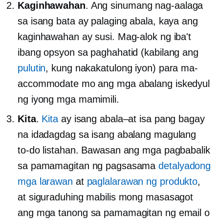
Kaginhawahan
. Ang sinumang nag-aalaga
sa isang bata ay palaging abala, kaya ang
kaginhawahan ay susi. Mag-alok ng iba't
ibang opsyon sa paghahatid (kabilang ang
pulutin
, kung nakakatulong iyon) para ma-
accommodate mo ang mga abalang iskedyul
ng iyong mga mamimili.
Kita
.
Kita
ay isang
abala–at
isa pang bagay
na idadagdag sa isang abalang magulang
to-do
listahan. Bawasan ang mga pagbabalik
sa pamamagitan ng pagsasama
detalyadong
mga larawan
at
paglalarawan ng produkto
,
at siguraduhing mabilis mong masasagot
ang mga tanong sa pamamagitan ng email o