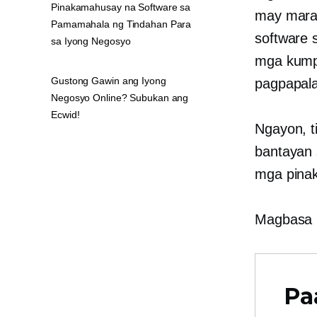
Pinakamahusay na Software sa
may maram
Pamamahala ng Tindahan Para
software 
sa Iyong Negosyo
mga kumpl
Gustong Gawin ang Iyong
pagpapal
Negosyo Online? Subukan ang
Ecwid!
Ngayon, t
bantayan
mga pinak
Magbasa p
Pa