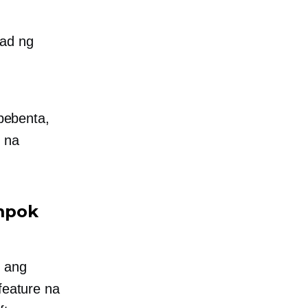
lad ng
bebenta,
e na
mpok
t ang
feature na