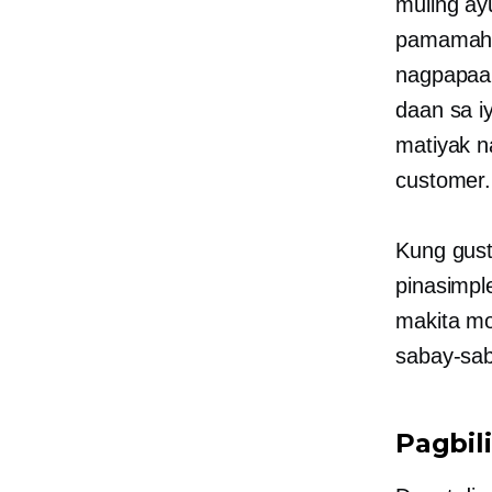
muling ay
pamamaha
nagpapaal
daan sa i
matiyak n
customer.
Kung gust
pinasimpl
makita mo
sabay-sab
Pagbil