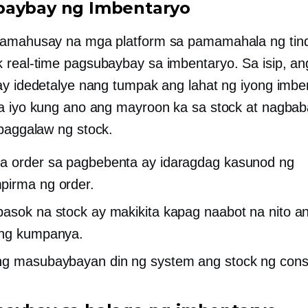
aybay ng Imbentaryo
kamahusay na mga platform sa pamamahala ng tin
k
real-time
pagsubaybay sa imbentaryo. Sa isip, an
ay idedetalye nang tumpak ang lahat ng iyong imb
a iyo kung ano ang mayroon ka sa stock at nagba
aggalaw ng stock.
a order sa pagbebenta ay idaragdag kasunod ng
pirma ng order.
asok na stock ay makikita kapag naabot na nito 
ng kumpanya.
ng masubaybayan din ng system ang stock ng cons