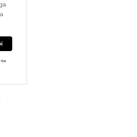
ga
na
i
ibe
g