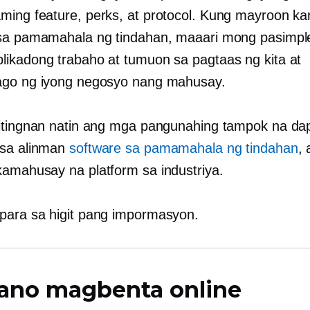
ing feature, perks, at protocol. Kung mayroon ka
sa pamamahala ng tindahan, maaari mong pasimpl
ikadong trabaho at tumuon sa pagtaas ng kita at
ago ng iyong negosyo nang mahusay.
itingnan natin ang mga pangunahing tampok na d
 sa alinman
software sa pamamahala ng tindahan
, 
amahusay na platform sa industriya.
ara sa higit pang impormasyon.
ano magbenta online