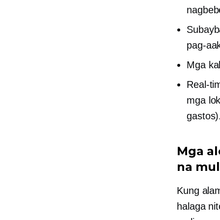
nagbeb
Subayba
pag-aak
Mga ka
Real-ti
mga lok
gastos)
Mga al
na mul
Kung alam
halaga nit