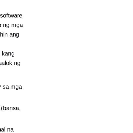
 software
yo ng mga
ehin ang
t kang
aalok ng
y sa mga
 (bansa,
al na