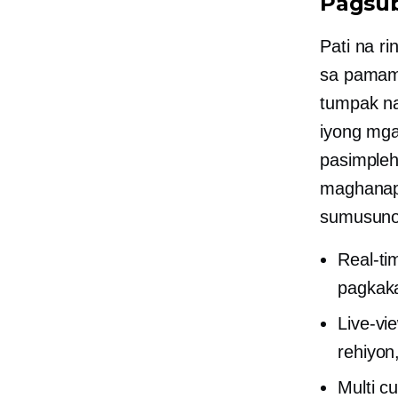
Pagsub
Pati na r
sa pamama
tumpak na
iyong mga
pasimpleh
maghanap 
sumusuno
Real-ti
pagkaka
Live-vi
rehiyon
Multi c