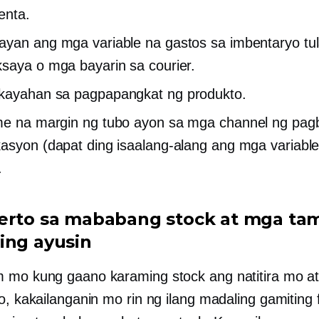
enta.
yan ang mga variable na gastos sa imbentaryo tu
saya o mga bayarin sa courier.
kayahan sa pagpapangkat ng produkto.
me na
margin ng tubo ayon sa mga channel ng pag
asyon (dapat ding isaalang-alang ang mga variabl
.
erto sa mababang stock at mga ta
ing ayusin
 mo kung gaano karaming stock ang natitira mo a
o, kakailanganin mo rin ng ilang madaling gamiting 