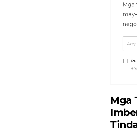
Mga 
may-
nego
Pu
an
Mga 
Imbe
Tind