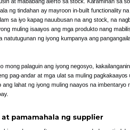
usin at mababang alerto sa stock. Karamihan sa so
la ng tindahan ay mayroon
in-built
functionality na
am sa iyo kapag nauubusan na ang stock, na nagb
yong muling isaayos ang mga produkto nang mabili
a natutugunan ng iyong kumpanya ang pangangail
o mong palaguin ang iyong negosyo, kakailangani
eng pag-andar at mga ulat sa muling pagkakaayos
 ang lahat ng iyong muling naayos na imbentaryo 
ay.
i at pamamahala ng supplier