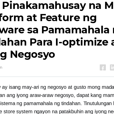
 Pinakamahusay na 
form at Feature ng
tware sa Pamamahala
ahan Para I-optimize
ng Negosyo
in
 ay isang may-ari ng negosyo at gusto mong mada
an ang iyong
araw-araw
negosyo, dapat kang ma
sistema ng pamamahala ng tindahan. Tinutulungan 
e store system ngayon na patakbuhin ang iyong n