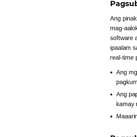
Pagsub
Ang pina
mag-aalo
software 
ipaalam s
real-time
p
Ang mg
pagkum
Ang pap
kamay 
Maaari