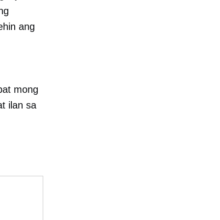
ng
ehin ang
apat mong
at ilan sa