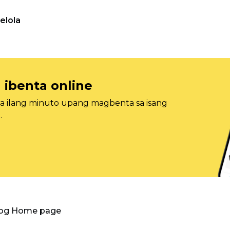
elola
 ibenta online
sa ilang minuto upang magbenta sa isang
.
log Home page