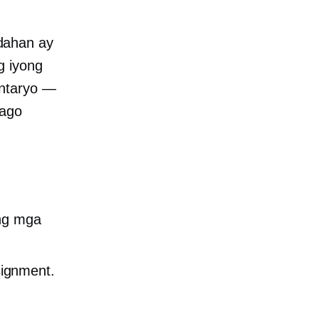
dahan ay
g iyong
entaryo —
bago
ang mga
ignment.