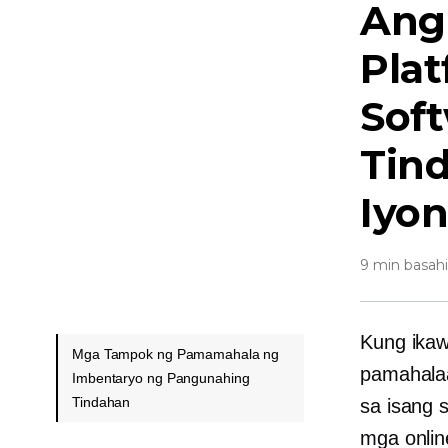
Ang
Plat
Sof
Tind
Iyo
9 min basah
Kung ikaw
Mga Tampok ng Pamamahala ng
pamahala
Imbentaryo ng Pangunahing
Tindahan
sa isang 
mga onlin