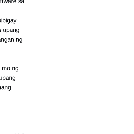
ftware sa
ibigay-
s upang
angan ng
n mo ng
 upang
nang