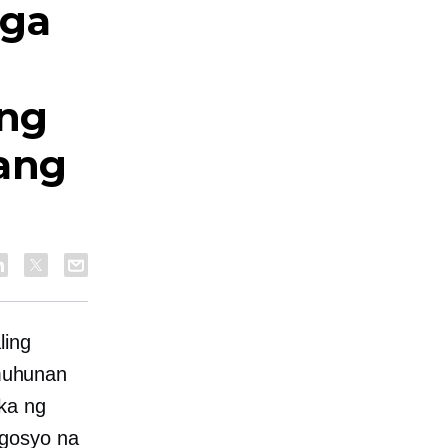
Mga
 ng
 ang
ling
muhunan
ka ng
egosyo na