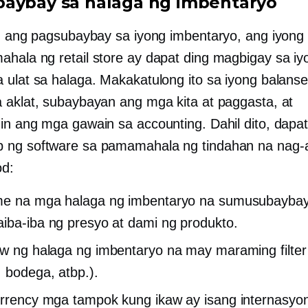
aybay sa halaga ng imbentaryo
in ang pagsubaybay sa iyong imbentaryo, ang iyong
hala ng retail store ay dapat ding magbigay sa i
 ulat sa halaga. Makakatulong ito sa iyong balans
 aklat, subaybayan ang mga kita at paggasta, at
in ang mga gawain sa accounting. Dahil dito, dapa
ng software sa pamamahala ng tindahan na nag-
d:
me na
mga halaga ng imbentaryo na sumusubayba
iba-iba ng presyo at dami ng produkto.
ew
ng halaga ng imbentaryo na may maraming filter
, bodega, atbp.).
urrency
mga tampok kung ikaw ay isang internasyon