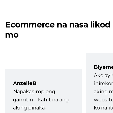
Ecommerce na nasa likod
mo
Biyern
Ako ay
AnzelleB
inireko
Napakasimpleng
aking m
gamitin – kahit na ang
website
aking pinaka-
ko na it