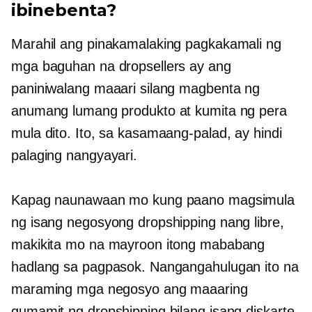
ibinebenta?
Marahil ang pinakamalaking pagkakamali ng
mga baguhan na dropsellers ay ang
paniniwalang maaari silang magbenta ng
anumang lumang produkto at kumita ng pera
mula dito. Ito, sa kasamaang-palad, ay hindi
palaging nangyayari.
Kapag naunawaan mo kung paano magsimula
ng isang negosyong dropshipping nang libre,
makikita mo na mayroon itong mababang
hadlang sa pagpasok. Nangangahulugan ito na
maraming mga negosyo ang maaaring
gumamit ng dropshipping bilang isang diskarte