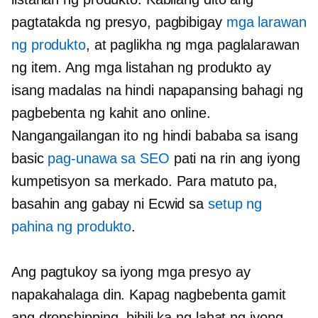
pagtatakda ng presyo, pagbibigay
mga larawan
ng produkto
, at paglikha ng mga paglalarawan
ng item. Ang mga listahan ng produkto ay
isang madalas na hindi napapansing bahagi ng
pagbebenta ng kahit ano online.
Nangangailangan ito ng hindi bababa sa isang
basic
pag-unawa sa SEO
pati na rin ang iyong
kumpetisyon sa merkado. Para matuto pa,
basahin ang gabay ni Ecwid sa
setup ng
pahina ng produkto
.
Ang pagtukoy sa iyong mga presyo ay
napakahalaga din. Kapag nagbebenta gamit
ang dropshipping, bibili ka ng lahat ng iyong