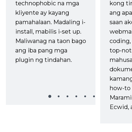
technophobic na mga
kong t
kliyente ay kayang
ang apa
pamahalaan. Madaling i-
saan ak
install, mabilis i-set up.
webmas
Maliwanag na taon bago
coding
ang iba pang mga
top-not
plugin ng tindahan.
mahusa
dokume
kaman
how-to 
Marami
Ecwid, 