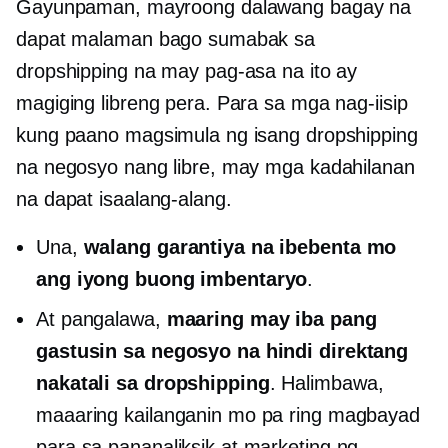
Gayunpaman, mayroong dalawang bagay na
dapat malaman bago sumabak sa
dropshipping na may pag-asa na ito ay
magiging libreng pera. Para sa mga nag-iisip
kung paano magsimula ng isang dropshipping
na negosyo nang libre, may mga kadahilanan
na dapat isaalang-alang.
Una,
walang garantiya na ibebenta mo
ang iyong buong imbentaryo
.
At pangalawa,
maaring may iba pang
gastusin sa negosyo na hindi direktang
nakatali sa dropshipping
. Halimbawa,
maaaring kailanganin mo pa ring magbayad
para sa pananaliksik at marketing ng