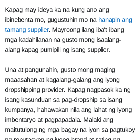
Kapag may ideya ka na kung ano ang
ibinebenta mo, gugustuhin mo na
hanapin ang
tamang supplier
. Mayroong ilang iba't ibang
mga kadahilanan na gusto mong isaalang-
alang kapag pumipili ng isang supplier.
Una at pangunahin, gusto mong maging
maaasahan at kagalang-galang ang iyong
dropshipping provider. Kapag nagpasok ka ng
isang kasunduan sa pag-dropship sa isang
kumpanya, hahawakan nila ang lahat ng iyong
imbentaryo at pagpapadala. Malaki ang
maitutulong ng mga bagay na iyon sa pagtukoy
ng reputasyon ng iyong brand at rating ng