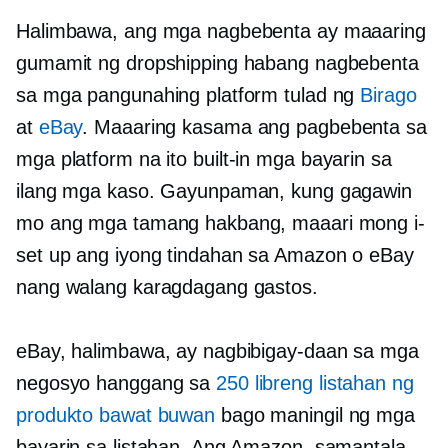
Halimbawa, ang mga nagbebenta ay maaaring
gumamit ng dropshipping habang nagbebenta
sa mga pangunahing platform tulad ng
Birago
at
eBay
. Maaaring kasama ang pagbebenta sa
mga platform na ito
built-in
mga bayarin sa
ilang mga kaso. Gayunpaman, kung gagawin
mo ang mga tamang hakbang, maaari mong i-
set up ang iyong tindahan sa Amazon o eBay
nang walang karagdagang gastos.
eBay, halimbawa, ay nagbibigay-daan sa mga
negosyo hanggang sa
250 libreng listahan ng
produkto bawat buwan
bago maningil ng mga
bayarin sa listahan. Ang Amazon, samantala,