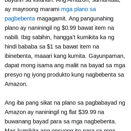
ay mayroong marami
mga plano sa
pagbebenta
magagamit. Ang pangunahing
plano ay naniningil ng $0.99 bawat item na
nabili. Ibig sabihin, hangga't kumikita ka ng
hindi bababa sa $1 sa bawat item na
ibinebenta, maaari kang kumita. Gayunpaman,
dapat mong isama ang maliit na bayad sa mga
presyo ng iyong produkto kung nagbebenta sa
Amazon.
Ang iba pang sikat na plano sa pagbabayad ng
Amazon ay naniningil ng flat $39.99 na
buwanang bayad para sa mga nagbebenta.
Mas kumikita ang opsyong ito para sa mga