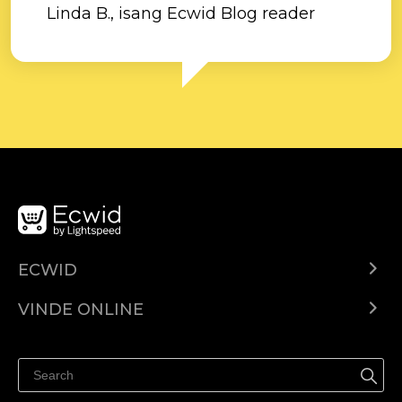
Linda B., isang Ecwid Blog reader
ECWID
Ecwid.com
VINDE ONLINE
Prețuri
Vinde oriunde
Centrul de ajutor
Vinde pe Facebook
Vinde pe Instagram