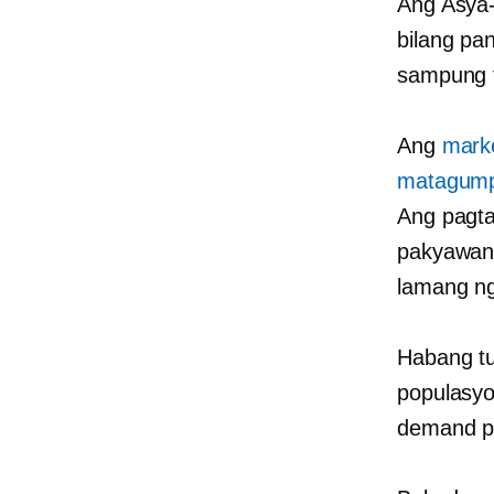
Ang
Asya-
bilang pa
sampung 
Ang
marke
matagum
Ang
pagt
pakyawa
lamang ng
Habang tu
populasyo
demand pa