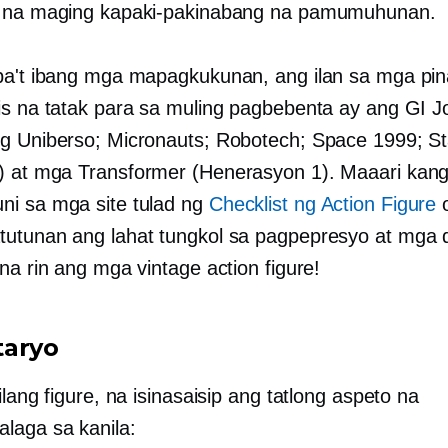
l na maging kapaki-pakinabang na pamumuhunan.
ba't ibang mga mapagkukunan, ang ilan sa mga pin
is na tatak para sa muling pagbebenta ay ang GI J
g Uniberso; Micronauts; Robotech; Space 1999; S
)
at mga Transformer (Henerasyon 1). Maaari kan
i sa mga site tulad ng
Checklist ng Action Figure
utunan ang lahat tungkol sa pagpepresyo at mga d
na rin ang mga vintage action figure!
taryo
ilang figure, na isinasaisip ang tatlong aspeto na
laga sa kanila: