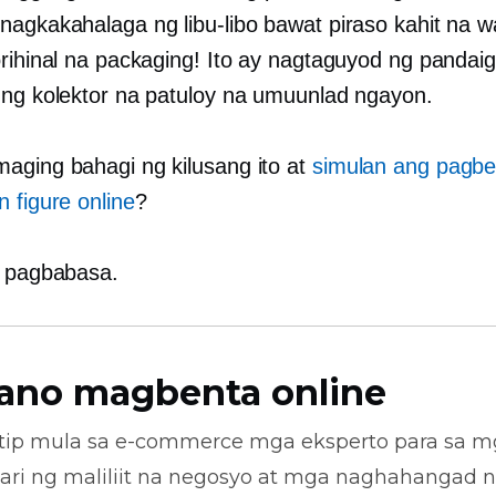
nagkakahalaga ng libu-libo bawat piraso kahit na w
orihinal na packaging! Ito ay nagtaguyod ng pandai
 ng kolektor na patuloy na umuunlad ngayon.
aging bahagi ng kilusang ito at
simulan ang pagbe
 figure online
?
g pagbabasa.
ano magbenta online
tip mula sa
e-commerce
mga eksperto para sa m
ari ng maliliit na negosyo at mga naghahangad 