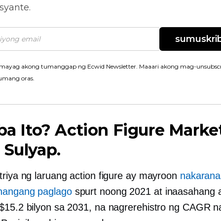
syante.
sumuskrib
mayag akong tumanggap ng Ecwid Newsletter. Maaari akong mag-unsubscr
umang oras.
 ba Ito? Action Figure Marke
 Sulyap.
triya ng laruang action figure ay mayroon
nakarana
hangang paglago
spurt noong 2021 at inaasahang 
$15.2 bilyon sa 2031, na nagrerehistro ng CAGR n