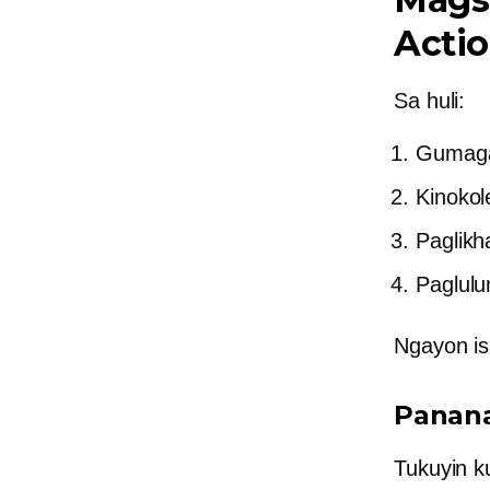
Actio
Sa huli:
Gumaga
Kinokol
Paglikh
Paglul
Ngayon is
Panana
Tukuyin k