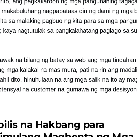
rito, ang pagkakaroon ng mga pangunahing tagag
ay makabuluhang nagpapataas din ng dami ng mga 
lta sa malaking pagbuo ng kita para sa mga pangu
; kaya nagtutulak sa pangkalahatang paglago sa s
.
awak na bilang ng
batay sa web
ang mga tindahan
ng mga kalakal na mas mura, pati na rin ang madal
ahil dito, hinuhulaan na ang mga salik na ito ay m
otensyal na customer na gumawa ng mga desisyon
ilis na Hakbang para
imulang Magbenta ng Mga