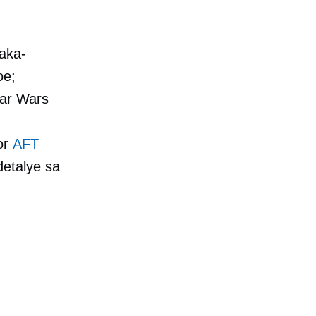
aka-
oe;
tar Wars
g
or
AFT
etalye sa