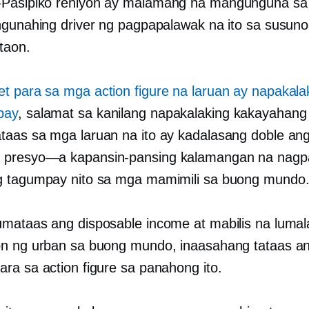
Pasipiko
rehiyon ay malamang na mangunguna sa
ngunahing driver ng pagpapalawak na ito sa susun
taon.
t para sa mga action figure na laruan ay napakala
pay
, salamat sa kanilang napakalaking kakayahang
ataas
sa mga laruan na ito ay kadalasang doble an
n
presyo—a
kapansin-pansing kalamangan na nagp
 tagumpay nito sa mga mamimili sa buong mundo
mataas ang disposable income at mabilis na luma
n ng urban sa buong mundo, inaasahang tataas a
ra sa action figure sa panahong ito.