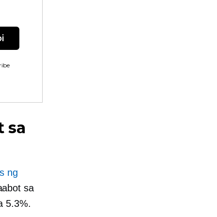
i
ibe
t sa
s ng
aabot sa
a 5.3%.