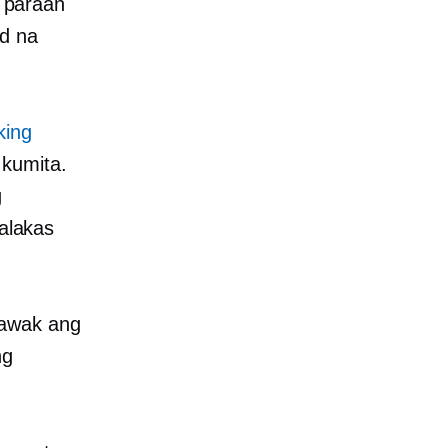
 paraan
od na
king
 kumita.
g
alakas
.
lawak ang
ng