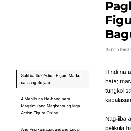
Pag
Figu
Bag
18 min basa
Hindi na 
Sulit ba Ito? Action Figure Market
bata; ma
sa isang Sulyap.
tungkol sa
4 Mabilis na Hakbang para
kadalasan
Magsimulang Magbenta ng Mga
Action Figure Online
Nag-iiba 
pelikula 
Ang Pinakamagagandang Lugar