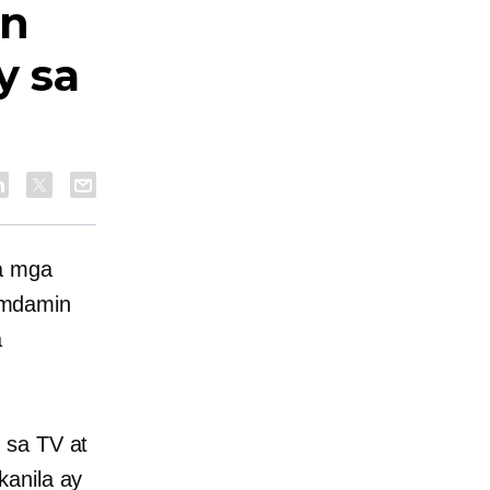
on
y sa
sa mga
amdamin
a
 sa TV at
kanila ay