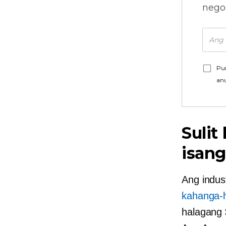
nego
Pu
an
Sulit
isang
Ang indus
kahanga-
halagang 