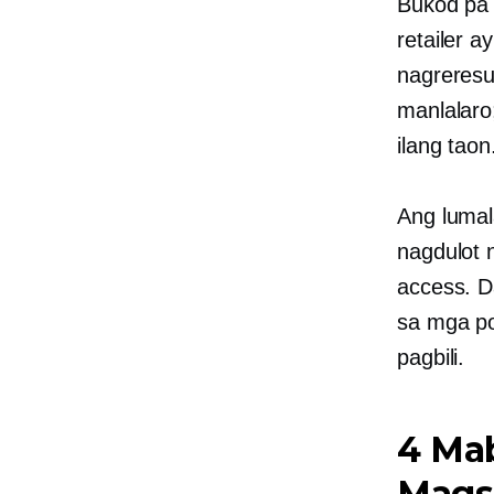
Bukod pa 
retailer 
nagreresu
manlalaro
ilang taon
Ang lumal
nagdulot 
access. D
sa mga p
pagbili.
4 Mab
Mags