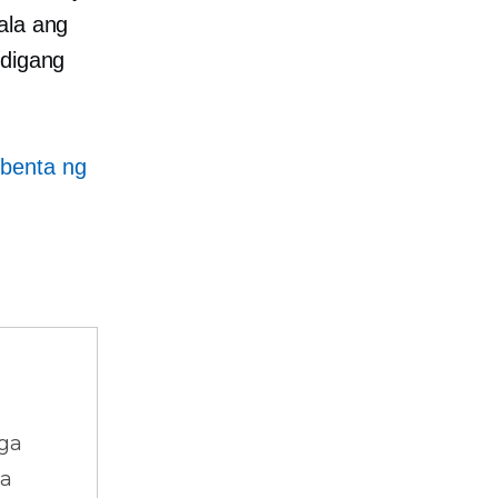
ala ang
gdigang
benta ng
ga
na