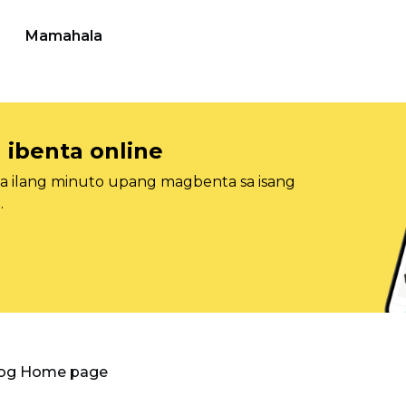
Mamahala
 ibenta online
sa ilang minuto upang magbenta sa isang
.
log Home page