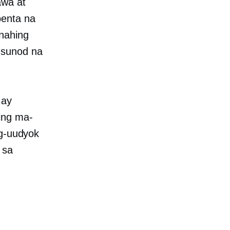
awa at
benta na
nahing
usunod na
 ay
ing ma-
ag-uudyok
 sa