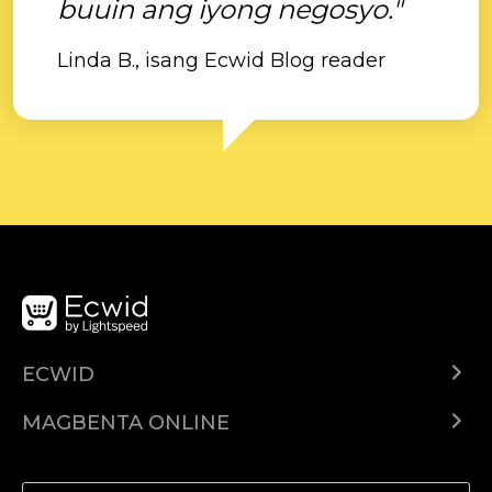
buuin ang iyong negosyo."
Linda B., isang Ecwid Blog reader
ECWID
Ecwid.com
MAGBENTA ONLINE
Help center
Ibenta kahit saan
Ibenta sa Facebook