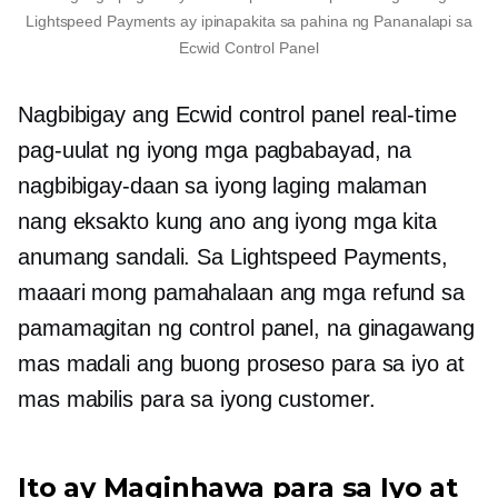
Lightspeed Payments ay ipinapakita sa pahina ng Pananalapi sa
Ecwid Control Panel
Nagbibigay ang Ecwid control panel
real-time
pag-uulat ng iyong mga pagbabayad, na
nagbibigay-daan sa iyong laging malaman
nang eksakto kung ano ang iyong mga kita
anumang sandali. Sa Lightspeed Payments,
maaari mong pamahalaan ang mga refund sa
pamamagitan ng control panel, na ginagawang
mas madali ang buong proseso para sa iyo at
mas mabilis para sa iyong customer.
Ito ay Maginhawa para sa Iyo at