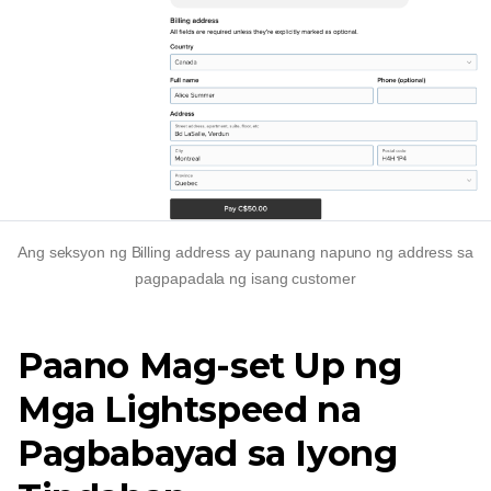
Ang seksyon ng Billing address ay paunang napuno ng address sa
pagpapadala ng isang customer
Paano Mag-set Up ng
Mga Lightspeed na
Pagbabayad sa Iyong