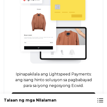
Ipinapakilala ang Lightspeed Payments:
ang
isang hinto
solusyon sa pagbabayad
para sa iyong negosyong Ecwid.
Dagdagan ang nalalaman
Talaan ng mga Nilalaman