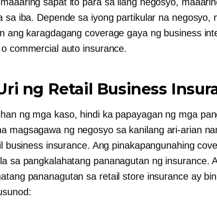
maaaring sapat ito para sa ilang negosyo, maaaring
a sa iba. Depende sa iyong partikular na negosyo,
in ang karagdagang coverage gaya ng business inte
 o commercial auto insurance.
ri ng Retail Business Insur
han ng mga kaso, hindi ka papayagan ng mga pan
a magsagawa ng negosyo sa kanilang ari-arian na
ail business insurance. Ang pinakapangunahing cov
la sa pangkalahatang pananagutan ng insurance. 
atang pananagutan sa retail store insurance ay bi
sunod: