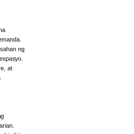
na
demanda.
asahan ng
 espasyo.
e, at
a
ng
arian.