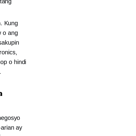
tang
n
. Kung
w o ang
asakupin
ronics,
op o hindi
.
a
 negosyo
-arian ay