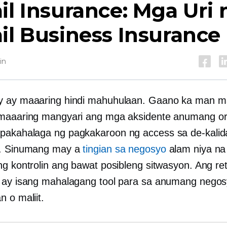
il Insurance: Mga Uri 
il Business Insurance
in
y ay maaaring hindi mahuhulaan. Gaano ka man m
maaaring mangyari ang mga aksidente anumang or
akahalaga ng pagkakaroon ng access sa de-kalid
e. Sinumang may a
tingian sa negosyo
alam niya na
ng kontrolin ang bawat posibleng sitwasyon. Ang ret
 ay isang mahalagang tool para sa anumang negos
 o maliit.