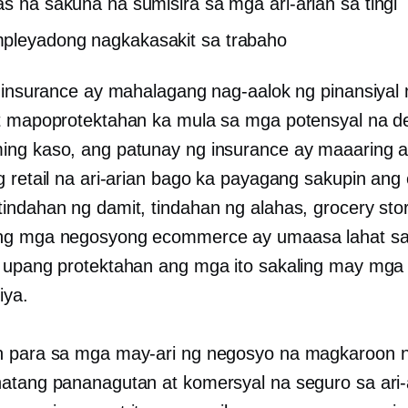
as na sakuna na sumisira sa mga ari-arian sa tingi
pleyadong nagkakasakit sa trabaho
l insurance ay mahalagang nag-aalok ng pinansiyal 
t mapoprotektahan ka mula sa mga potensyal na 
ng kaso, ang patunay ng insurance ay maaaring 
g retail na ari-arian bago ka payagang sakupin ang
indahan ng damit, tindahan ng alahas, grocery stor
ng mga negosyong ecommerce ay umaasa lahat s
 upang protektahan ang mga ito sakaling may mga
iya.
n para sa mga may-ari ng negosyo na magkaroon 
atang pananagutan at komersyal na seguro sa ari-