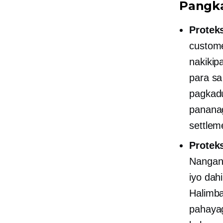
Pangka
Protek
custome
nakikip
para sa
pagkadu
pananag
settlem
Proteks
Nangan
iyo dah
Halimb
pahayag