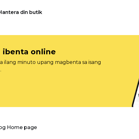
Hantera din butik
 ibenta online
sa ilang minuto upang magbenta sa isang
.
log Home page