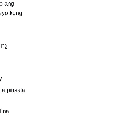
yo ang
osyo kung
 ng
y
na pinsala
l na