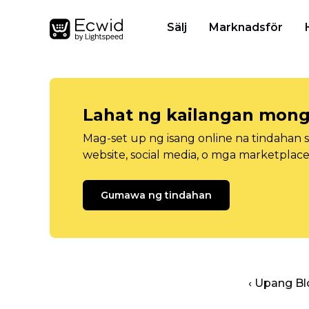
Sälj
Marknadsför
Lahat ng kailangan mong
Mag-set up ng isang online na tindahan 
website, social media, o mga marketplace
Gumawa ng tindahan
‹ Upang B