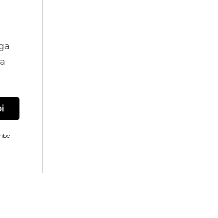
ga
na
i
ibe