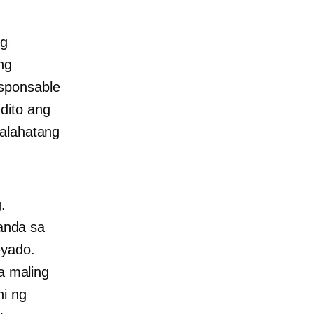
ng
ng
esponsable
dito ang
kalahatang
g
.
anda sa
eyado.
a maling
hi ng