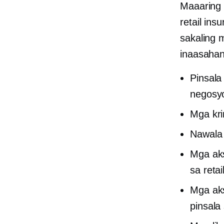
Maaaring 
retail in
sakaling 
inaasahan
Pinsala
negosy
Mga kri
Nawala 
Mga aks
sa retai
Mga aks
pinsala 