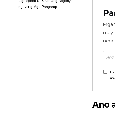
Lightspeed at Buuin ang Negosyo
ng Iyong Mga Pangarap
Pa
Mga 
may-
nego
Pu
an
Ano a