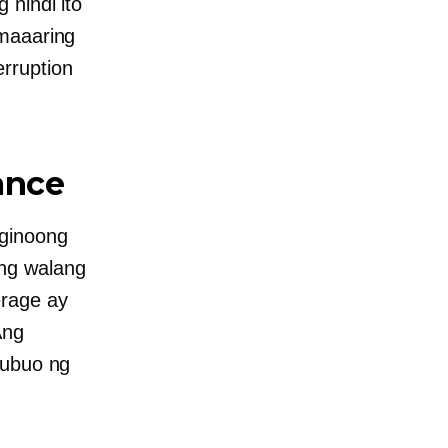
 hindi ito
 maaaring
rruption
ance
ginoong
ng walang
erage ay
Ang
nubuo ng