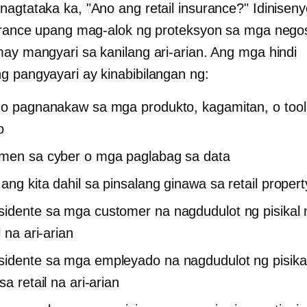
nagtataka ka, "Ano ang retail insurance?" Idinisen
surance upang mag-alok ng proteksyon sa mga neg
may mangyari sa kanilang ari-arian. Ang mga hindi
g pangyayari ay kinabibilangan ng:
 o pagnanakaw sa mga produkto, kagamitan, o tool
o
men sa cyber o mga paglabag sa data
ang kita dahil sa pinsalang ginawa sa retail propert
idente sa mga customer na nagdudulot ng pisikal 
l na ari-arian
idente sa mga empleyado na nagdudulot ng pisika
sa retail na ari-arian