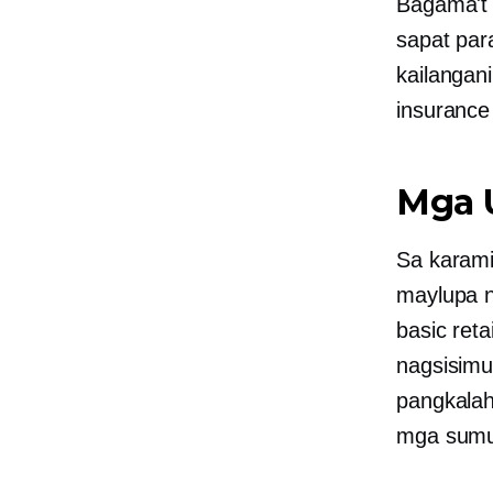
Bagama't 
sapat par
kailangan
insurance
Mga U
Sa karami
maylupa n
basic ret
nagsisimu
pangkalah
mga sumu