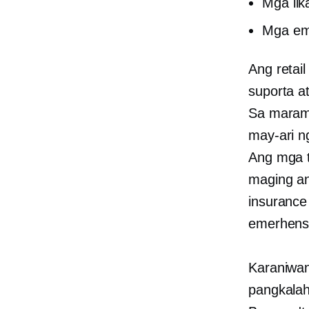
Mga lik
Mga em
Ang retai
suporta a
Sa marami
may-ari n
Ang mga t
maging a
insurance
emerhens
Karaniwa
pangkalah