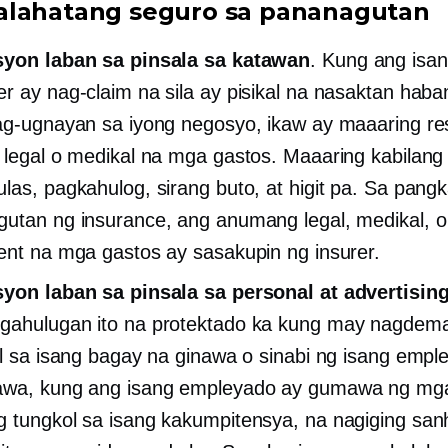
lahatang seguro sa pananagutan
syon laban sa pinsala sa katawan
. Kung ang isa
r ay nag-claim na sila ay pisikal na nasaktan haba
ag-ugnayan sa iyong negosyo, ikaw ay maaaring r
 legal o medikal na mga gastos. Maaaring kabilang 
las, pagkahulog, sirang buto, at higit pa. Sa pang
utan ng insurance, ang anumang legal, medikal, o
ent na mga gastos ay sasakupin ng insurer.
yon laban sa pinsala sa personal at advertisin
gahulugan ito na protektado ka kung may nagdem
il sa isang bagay na ginawa o sinabi ng isang empl
awa, kung ang isang empleyado ay gumawa ng mg
 tungkol sa isang kakumpitensya, na nagiging san