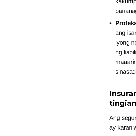
kakump
pananag
Protek
ang isa
iyong n
ng liab
maaarin
sinasad
Insura
tingia
Ang segur
ay karani