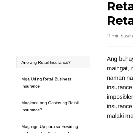
Reta
Reta
11 min basah
Ang buha
Ano ang Retail Insurance?
maingat, 
naman nap
Mga Uri ng Retail Business
Insurance
insuranc
imposible
Magkano ang Gastos ng Retail
insurance
Insurance?
malaki man
Mag-sign Up para sa Ecwid ng