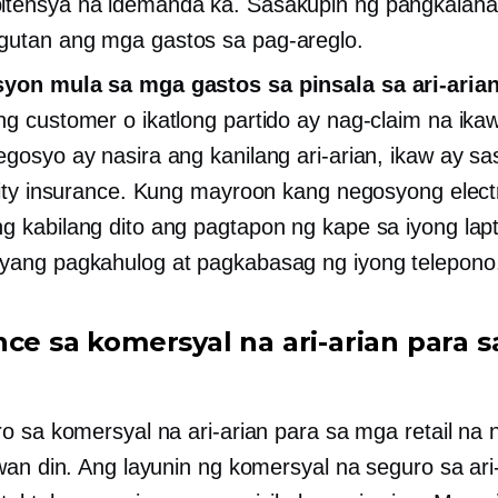
itensya na idemanda ka. Sasakupin ng pangkalaha
utan ang mga gastos sa pag-areglo.
syon mula sa mga gastos sa pinsala sa ari-aria
ng customer o ikatlong partido ay nag-claim na ika
egosyo ay nasira ang kanilang ari-arian, ikaw ay s
ility insurance. Kung mayroon kang negosyong elect
g kabilang dito ang pagtapon ng kape sa iyong lapt
yang pagkahulog at pagkabasag ng iyong telepono
nce sa komersyal na ari-arian para s
n
o sa komersyal na ari-arian para sa mga retail na
wan din. Ang layunin ng komersyal na seguro sa ari