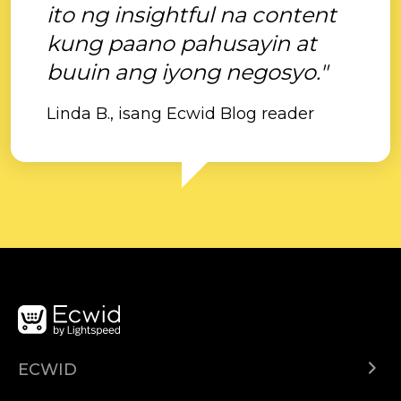
ito ng insightful na content
kung paano pahusayin at
buuin ang iyong negosyo."
Linda B., isang Ecwid Blog reader
ECWID
Ecwid.com