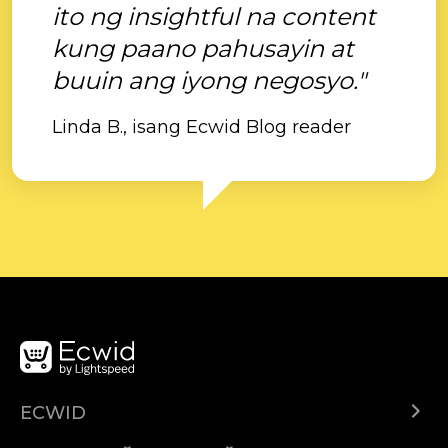
ito ng insightful na content
kung paano pahusayin at
buuin ang iyong negosyo."
Linda B., isang Ecwid Blog reader
ECWID
Ecwid.com