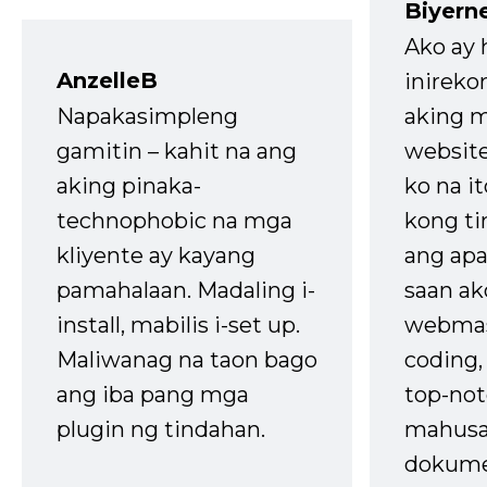
Biyern
Ako ay
AnzelleB
inireko
Napakasimpleng
aking m
gamitin – kahit na ang
website
aking pinaka-
ko na it
technophobic na mga
kong t
kliyente ay kayang
ang apa
pamahalaan. Madaling i-
saan ak
install, mabilis i-set up.
webmas
Maliwanag na taon bago
coding
ang iba pang mga
top-not
plugin ng tindahan.
mahusa
dokume