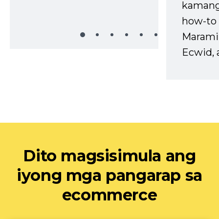
kaman
how-to 
Marami
Ecwid, 
Dito magsisimula ang
iyong mga pangarap sa
ecommerce