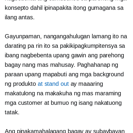
konsepto dahil ipinapakita itong gumagana sa
ilang antas.
Gayunpaman, nangangahulugan lamang ito na
darating pa rin ito sa pakikipagkumpitensya sa
ibang nagbebenta upang gawin ang parehong
bagay nang mas mahusay. Paghahanap ng
paraan upang mapabuti ang mga background
ng produkto
at stand out
ay maaaring
makatulong na makakuha ng mas maraming
mga customer at bumuo ng isang nakatuong
tatak.
Ang pinakamahalagang bagay ay subaybayan