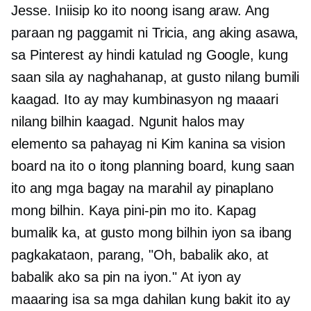
Jesse. Iniisip ko ito noong isang araw. Ang
paraan ng paggamit ni Tricia, ang aking asawa,
sa Pinterest ay hindi katulad ng Google, kung
saan sila ay naghahanap, at gusto nilang bumili
kaagad. Ito ay may kumbinasyon ng maaari
nilang bilhin kaagad. Ngunit halos may
elemento sa pahayag ni Kim kanina sa vision
board na ito o itong planning board, kung saan
ito ang mga bagay na marahil ay pinaplano
mong bilhin. Kaya pini-pin mo ito. Kapag
bumalik ka, at gusto mong bilhin iyon sa ibang
pagkakataon, parang, "Oh, babalik ako, at
babalik ako sa pin na iyon." At iyon ay
maaaring isa sa mga dahilan kung bakit ito ay