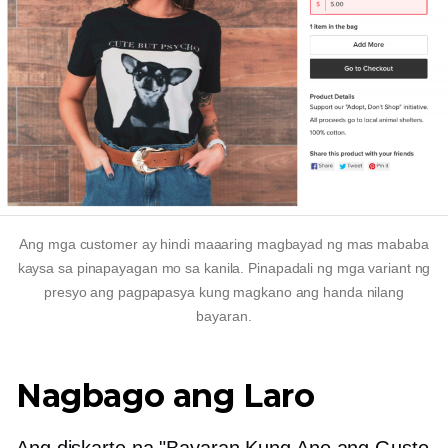
Ang mga customer ay hindi maaaring magbayad ng mas mababa
kaysa sa pinapayagan mo sa kanila. Pinapadali ng mga variant ng
presyo ang pagpapasya kung magkano ang handa nilang
bayaran.
Nagbago ang Laro
Ang diskarte na "Bayaran Kung Ano ang Gusto