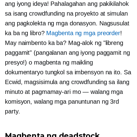
ang iyong ideya! Pahalagahan ang pakikilahok
sa isang crowdfunding na proyekto at simulan
ang pagkolekta ng mga donasyon. Nagsusulat
ka ba ng libro?
Magbenta ng mga preorder
!
May naimbento ka ba? Mag-alok ng "libreng
paggamit" (pangalanan ang iyong paggamit ng
presyo!) o magbenta ng maikling
dokumentaryo tungkol sa imbensyon na ito. Sa
Ecwid, magsisimula ang crowdfunding sa ilang
minuto at pagmamay-ari mo — walang mga
komisyon, walang mga panuntunan ng 3rd
party.
Magbenta ng deadstock