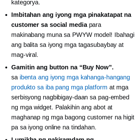
kategorya.
Imbitahan ang iyong mga pinakatapat na
customer sa social media
para
makinabang muna sa PWYW model! Ibahagi
ang balita sa iyong mga tagasubaybay at
mag-viral.
Gamitin ang button na “Buy Now”.
sa
ibenta ang iyong mga kahanga-hangang
produkto sa iba pang mga platform
at mga
serbisyong nagbibigay-daan sa pag-embed
ng mga widget. Palakihin ang abot at
maghanap ng mga bagong customer na higit
pa sa iyong online na tindahan.
Lumikha ng pakiramdam ng