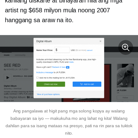
kanilang diskarte at binayaran nila ang mga
artist ng $658 milyon mula noong 2007
hanggang sa araw na ito.
Ang pangalawa at higit pang mga solong kopya ay walang
babayaran sa iyo — makukuha mo ang lahat ng kita! Walang
dahilan para sa isang mataas na presyo, pati na rin para sa tuktok
nito.