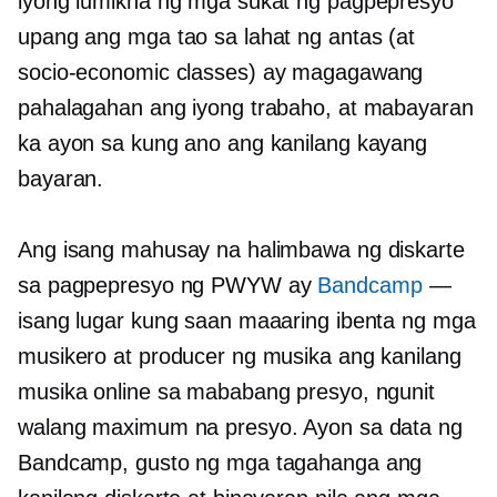
iyong lumikha ng mga sukat ng pagpepresyo
upang ang mga tao sa lahat ng antas (at
socio-economic
classes) ay magagawang
pahalagahan ang iyong trabaho, at mabayaran
ka ayon sa kung ano ang kanilang kayang
bayaran.
Ang isang mahusay na halimbawa ng diskarte
sa pagpepresyo ng PWYW ay
Bandcamp
—
isang lugar kung saan maaaring ibenta ng mga
musikero at producer ng musika ang kanilang
musika online sa mababang presyo, ngunit
walang maximum na presyo. Ayon sa data ng
Bandcamp, gusto ng mga tagahanga ang