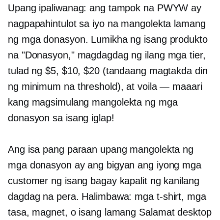
Upang ipaliwanag: ang tampok na PWYW ay
nagpapahintulot sa iyo na mangolekta lamang
ng mga donasyon. Lumikha ng isang produkto
na "Donasyon," magdagdag ng ilang mga tier,
tulad ng $5, $10, $20 (tandaang magtakda din
ng minimum na threshold), at voila — maaari
kang magsimulang mangolekta ng mga
donasyon sa isang iglap!
Ang isa pang paraan upang mangolekta ng
mga donasyon ay ang bigyan ang iyong mga
customer ng isang bagay kapalit ng kanilang
dagdag na pera. Halimbawa:
mga t-shirt,
mga
tasa, magnet, o isang lamang
Salamat
desktop