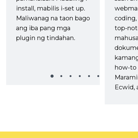
install, mabilis i-set up.
webmas
Maliwanag na taon bago
coding
ang iba pang mga
top-not
plugin ng tindahan.
mahusa
dokume
kaman
how-to 
Marami
Ecwid, 