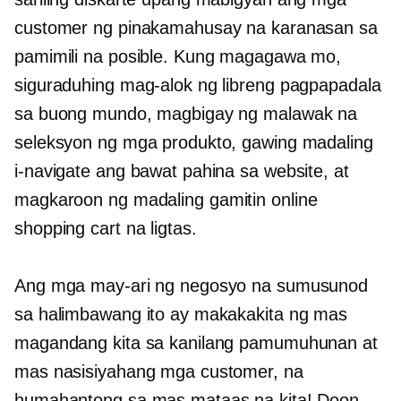
customer ng pinakamahusay na karanasan sa
pamimili na posible. Kung magagawa mo,
siguraduhing mag-alok ng libreng pagpapadala
sa buong mundo, magbigay ng malawak na
seleksyon ng mga produkto, gawing madaling
i-navigate ang bawat pahina sa website, at
magkaroon ng
madaling gamitin
online
shopping cart na ligtas.
Ang mga may-ari ng negosyo na sumusunod
sa halimbawang ito ay makakakita ng mas
magandang kita sa kanilang pamumuhunan at
mas nasisiyahang mga customer, na
humahantong sa mas mataas na kita! Doon