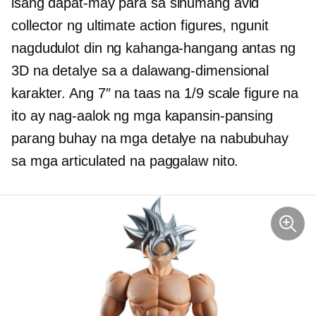
isang
dapat-may
para sa sinumang avid
collector ng ultimate action figures, ngunit
nagdudulot din ng kahanga-hangang antas ng
3D na detalye sa a
dalawang-dimensional
karakter. Ang 7″ na taas na 1/9 scale figure na
ito ay nag-aalok ng mga kapansin-pansing
parang buhay na mga detalye na nabubuhay
sa mga articulated na paggalaw nito.