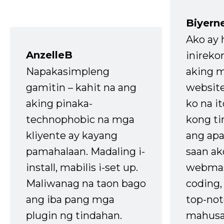
Biyern
Ako ay
AnzelleB
inireko
Napakasimpleng
aking m
gamitin – kahit na ang
website
aking pinaka-
ko na it
technophobic na mga
kong t
kliyente ay kayang
ang apa
pamahalaan. Madaling i-
saan ak
install, mabilis i-set up.
webmas
Maliwanag na taon bago
coding
ang iba pang mga
top-not
plugin ng tindahan.
mahusa