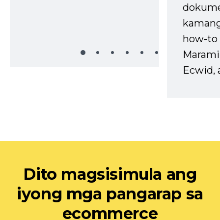
dokume
kaman
how-to 
Marami
Ecwid, 
Dito magsisimula ang
iyong mga pangarap sa
ecommerce