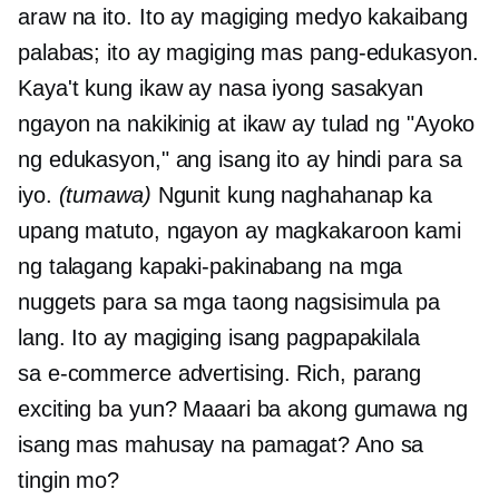
araw na ito. Ito ay magiging medyo kakaibang
palabas; ito ay magiging mas pang-edukasyon.
Kaya't kung ikaw ay nasa iyong sasakyan
ngayon na nakikinig at ikaw ay tulad ng "Ayoko
ng edukasyon," ang isang ito ay hindi para sa
iyo.
(tumawa)
Ngunit kung naghahanap ka
upang matuto, ngayon ay magkakaroon kami
ng talagang kapaki-pakinabang na mga
nuggets para sa mga taong nagsisimula pa
lang. Ito ay magiging isang pagpapakilala
sa
e-commerce
advertising. Rich, parang
exciting ba yun? Maaari ba akong gumawa ng
isang mas mahusay na pamagat? Ano sa
tingin mo?