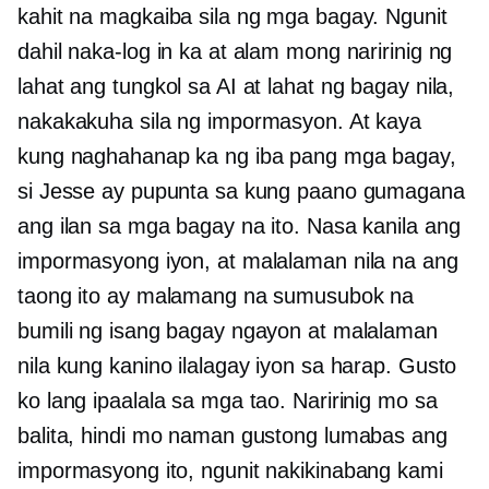
kahit na magkaiba sila ng mga bagay. Ngunit
dahil naka-log in ka at alam mong naririnig ng
lahat ang tungkol sa AI at lahat ng bagay nila,
nakakakuha sila ng impormasyon. At kaya
kung naghahanap ka ng iba pang mga bagay,
si Jesse ay pupunta sa kung paano gumagana
ang ilan sa mga bagay na ito. Nasa kanila ang
impormasyong iyon, at malalaman nila na ang
taong ito ay malamang na sumusubok na
bumili ng isang bagay ngayon at malalaman
nila kung kanino ilalagay iyon sa harap. Gusto
ko lang ipaalala sa mga tao. Naririnig mo sa
balita, hindi mo naman gustong lumabas ang
impormasyong ito, ngunit nakikinabang kami