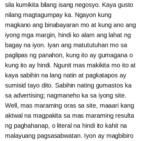
sila kumikita bilang isang negosyo. Kaya gusto
nilang magtagumpay ka. Ngayon kung
magkano ang binabayaran mo at kung ano ang
iyong mga margin, hindi ko alam ang lahat ng
bagay na iyon. Iyan ang matututuhan mo sa
paglipas ng panahon, kung ito ay gumagana o
kung ito ay hindi. Ngunit mas makikita mo ito at
kaya sabihin na lang natin at pagkatapos ay
sumisid tayo dito. Sabihin nating gumastos ka
sa advertising; nagmaneho ka sa iyong site.
Well, mas maraming oras sa site, maaari kang
aktwal na magpakita sa mas maraming resulta
ng paghahanap, o literal na hindi ito kahit na
malayuang pagsasabwatan. Iyon ay magbibiro