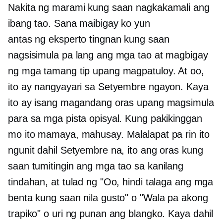
Nakita ng marami kung saan nagkakamali ang
ibang tao. Sana maibigay ko yun
antas ng eksperto
tingnan kung saan
nagsisimula pa lang ang mga tao at magbigay
ng mga tamang tip upang magpatuloy. At oo,
ito ay nangyayari sa Setyembre ngayon. Kaya
ito ay isang magandang oras upang magsimula
para sa mga pista opisyal. Kung pakikinggan
mo ito mamaya, mahusay. Malalapat pa rin ito
ngunit dahil Setyembre na, ito ang oras kung
saan tumitingin ang mga tao sa kanilang
tindahan, at tulad ng "Oo, hindi talaga ang mga
benta kung saan nila gusto" o "Wala pa akong
trapiko" o uri ng punan ang blangko. Kaya dahil