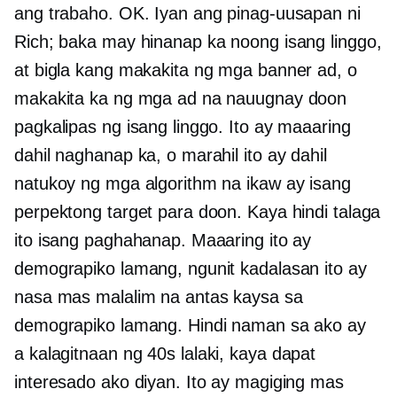
ang trabaho. OK. Iyan ang pinag-uusapan ni
Rich; baka may hinanap ka noong isang linggo,
at bigla kang makakita ng mga banner ad, o
makakita ka ng mga ad na nauugnay doon
pagkalipas ng isang linggo. Ito ay maaaring
dahil naghanap ka, o marahil ito ay dahil
natukoy ng mga algorithm na ikaw ay isang
perpektong target para doon. Kaya hindi talaga
ito isang paghahanap. Maaaring ito ay
demograpiko lamang, ngunit kadalasan ito ay
nasa mas malalim na antas kaysa sa
demograpiko lamang. Hindi naman sa ako ay
a
kalagitnaan ng 40s
lalaki, kaya dapat
interesado ako diyan. Ito ay magiging mas