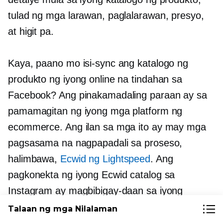
tulad ng mga larawan, paglalarawan, presyo,
at higit pa.
Kaya, paano mo isi-sync ang katalogo ng
produkto ng iyong online na tindahan sa
Facebook? Ang pinakamadaling paraan ay sa
pamamagitan ng iyong mga platform ng
ecommerce. Ang ilan sa mga ito ay may mga
pagsasama na nagpapadali sa proseso,
halimbawa,
Ecwid ng Lightspeed
. Ang
pagkonekta ng iyong Ecwid catalog sa
Instagram ay magbibigay-daan sa iyong
lumikha ng mga ad na nagpo-promote ng iyong
Talaan ng mga Nilalaman
mga produkto sa iba't ibang mga format nang