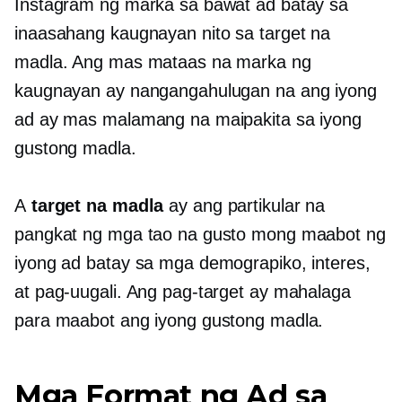
Instagram ng marka sa bawat ad batay sa
inaasahang kaugnayan nito sa target na
madla. Ang mas mataas na marka ng
kaugnayan ay nangangahulugan na ang iyong
ad ay mas malamang na maipakita sa iyong
gustong madla.
A
target na madla
ay ang partikular na
pangkat ng mga tao na gusto mong maabot ng
iyong ad batay sa mga demograpiko, interes,
at pag-uugali. Ang pag-target ay mahalaga
para maabot ang iyong gustong madla.
Mga Format ng Ad sa