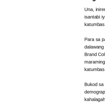
Una, inir
isantabi 
katumbas 
Para sa p
dalawang 
Brand Col
maraming 
katumbas 
Bukod sa 
demograpi
kahalagah