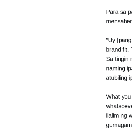
Para sa p
mensaheng
“Uy [pang
brand fit
Sa tingin
naming ip
atubiling 
What you 
whatsoeve
ilalim ng
gumagamit