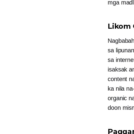
mga madla
Likom
Nagbabaha
sa lipuna
sa intern
isaksak an
content n
ka nila n
organic na
doon mis
Paggam