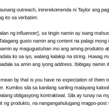
aunang outreach, inirerekomenda ni Taylor ang pa
 ito sa verbatim:
alan ng influencer], sa tingin namin ay isang mahu
. Talagang gusto namin ang content na palagi mong i
 namin ay magugustuhan mo ang aming produkto at
adala ito sa iyo, walang kalakip na string. Huwag m
ipadala sa amin ang iyong address. Ibibigay namin it
mean by that is you have no expectation of them t
r. Kumilos sila sa kanilang sariling malayang kalo
 walang obligasyong kontraktwal. Sila ay tunay na m
 ng produkto, na nangangahulugang magpo-post s