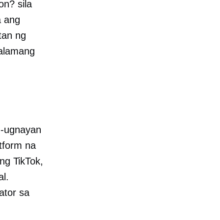
n? sila
a ang
tan ng
lalamang
g-ugnayan
tform na
ang TikTok,
l.
ator sa