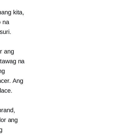
ang kita,
o na
uri.
or ang
atawag na
ng
cer. Ang
lace.
brand,
lor ang
g