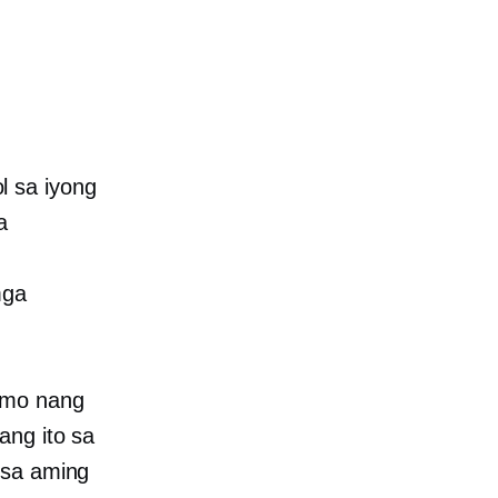
l sa iyong
a
mga
n mo nang
ang ito sa
 sa aming