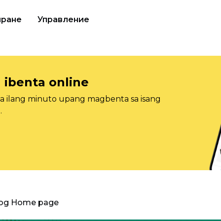
иране
Управление
 ibenta online
sa ilang minuto upang magbenta sa isang
.
log Home page