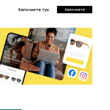
Започнете тук
Започнете