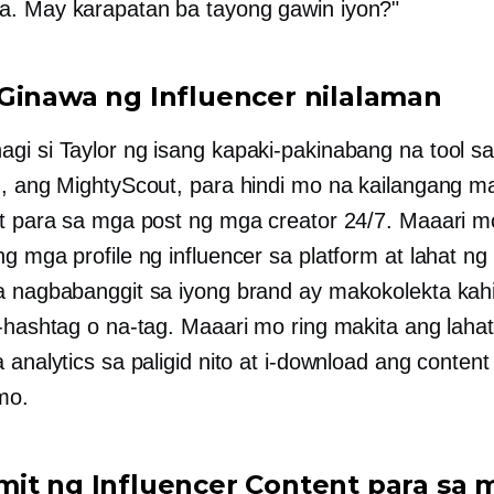
. May karapatan ba tayong gawin iyon?"
Ginawa ng Influencer
nilalaman
gi si Taylor ng isang kapaki-pakinabang na tool sa
n, ang MightyScout, para hindi mo na kailangang ma
et para sa mga post ng mga creator 24/7. Maaari 
g mga profile ng influencer sa platform at lahat ng
a nagbabanggit sa iyong brand ay makokolekta kahi
a-hashtag o na-tag. Maaari mo ring makita ang laha
 analytics sa paligid nito at i-download ang content
mo.
it ng Influencer Content para sa 