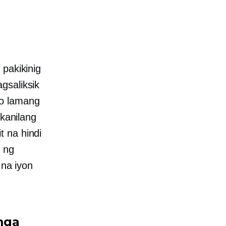
 pakikinig
gsaliksik
mo lamang
 kanilang
t na hindi
t ng
 na iyon
mga