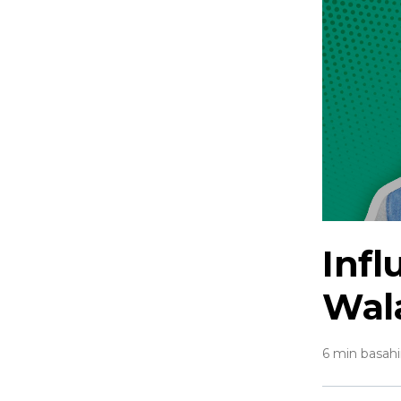
Inf
Wal
6 min basah