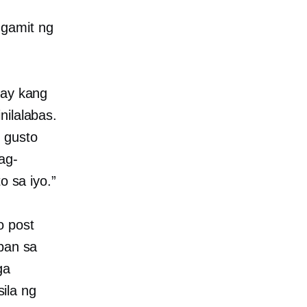
ggamit ng
say kang
nilalabas.
 gusto
ag-
o sa iyo.”
o post
oban sa
ga
ila ng