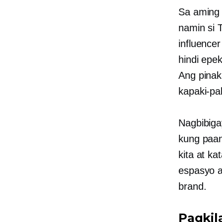
Sa aming
namin si 
influence
hindi epek
Ang pinak
kapaki-pa
Nagbibiga
kung paan
kita at k
espasyo a
brand.
Pagkil