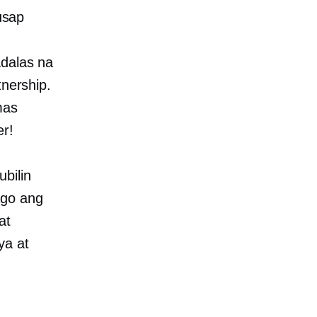
usap
adalas na
tnership.
mas
er!
bilin
ago ang
at
ya at