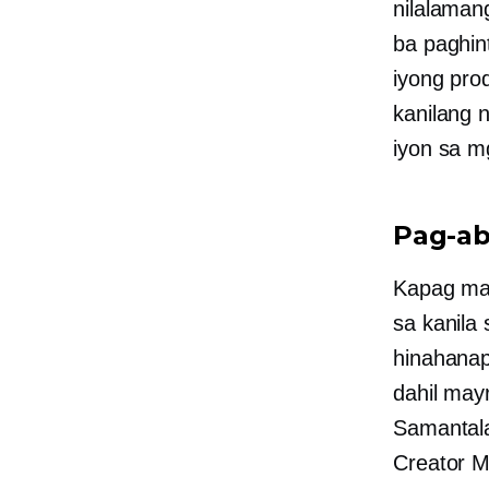
nilalaman
ba
paghin
iyong pro
kanilang 
iyon sa 
Pag-ab
Kapag may
sa kanila
hinahanap 
dahil may
Samantala
Creator M