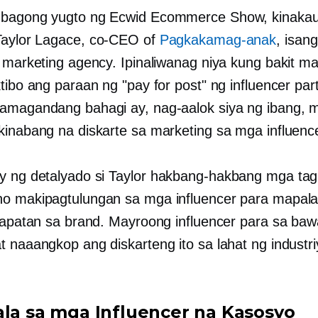
 bagong yugto ng Ecwid Ecommerce Show, kinaka
Taylor Lagace,
co-CEO
of
Pagkakamag-anak
, isang
r marketing agency. Ipinaliwanag niya kung bakit m
tibo ang paraan ng "pay for post" ng influencer par
amagandang bahagi ay, nag-aalok siya ng ibang, 
kinabang na diskarte sa marketing sa mga influenc
y ng detalyado si Taylor
hakbang-hakbang
mga tagu
o makipagtulungan sa mga influencer para mapal
atapatan sa brand. Mayroong influencer para sa baw
t naaangkop ang diskarteng ito sa lahat ng industri
ala sa mga Influencer na Kasosyo