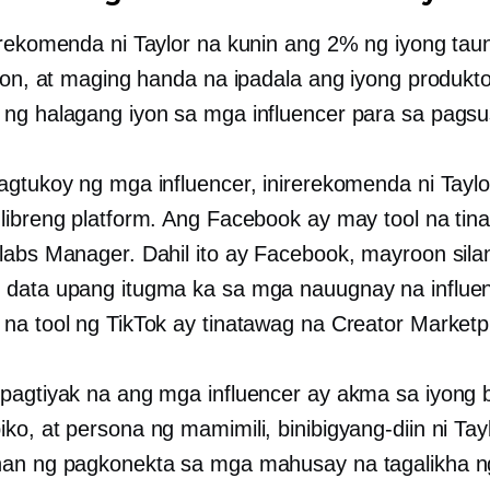
erekomenda ni Taylor na kunin ang 2% ng iyong taun
iyon, at maging handa na ipadala ang iyong produkt
ng halagang iyon sa mga influencer para sa pagsus
agtukoy ng mga influencer, inirerekomenda ni Tayl
libreng platform. Ang Facebook ay may tool na tin
labs Manager. Dahil ito ay Facebook, mayroon sila
data upang itugma ka sa mga nauugnay na influen
na tool ng TikTok ay tinatawag na Creator Marketp
pagtiyak na ang mga influencer ay akma sa iyong 
ko, at persona ng mamimili, binibigyang-diin ni Tay
an ng pagkonekta sa mga mahusay na tagalikha n