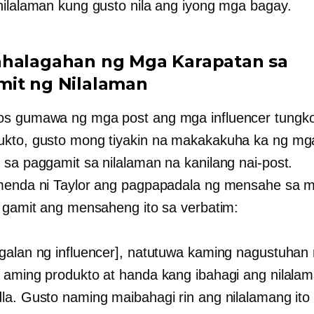
nilalaman kung gusto nila ang iyong mga bagay.
halagahan ng Mga Karapatan sa
it ng Nilalaman
s gumawa ng mga post ang mga influencer tungko
kto, gusto mong tiyakin na makakakuha ka ng mg
 sa paggamit sa nilalaman na kanilang nai-post.
menda ni Taylor ang pagpapadala ng mensahe sa 
r gamit ang mensaheng ito sa verbatim:
galan ng influencer], natutuwa kaming nagustuha
 aming produkto at handa kang ibahagi ang nilalam
la. Gusto naming maibahagi rin ang nilalamang ito