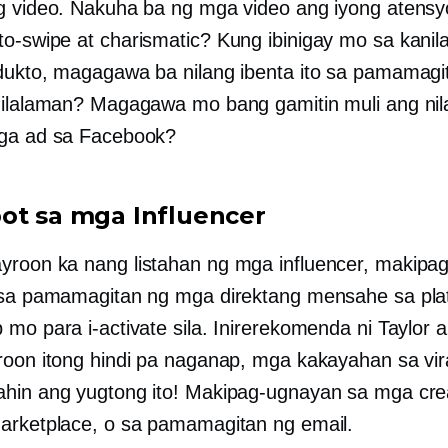
g video. Nakuha ba ng mga video ang iyong atensyo
to-swipe
at charismatic? Kung ibinigay mo sa kanil
dukto, magagawa ba nilang ibenta ito sa pamamagi
nilalaman? Magagawa mo bang gamitin muli ang ni
mga ad sa Facebook?
ot sa mga Influencer
roon ka nang listahan ng mga influencer, makipa
 sa pamamagitan ng mga direktang mensahe sa pla
mo para i-activate sila. Inirerekomenda ni Taylor 
roon itong hindi pa naganap, mga kakayahan sa vira
hin ang yugtong ito! Makipag-ugnayan sa mga cre
arketplace, o sa pamamagitan ng email.