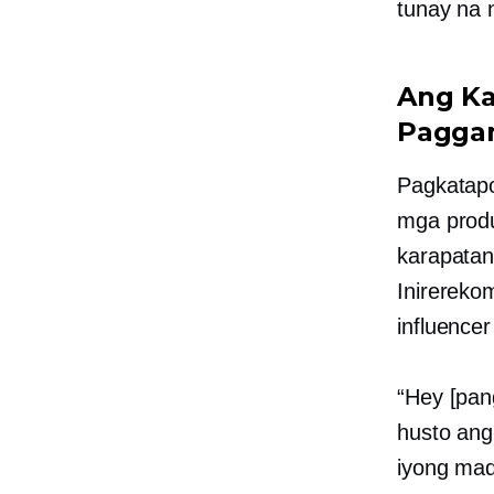
tunay na 
Ang Ka
Paggam
Pagkatapo
mga produ
karapatan
Inirereko
influence
“Hey [pan
husto ang
iyong mad