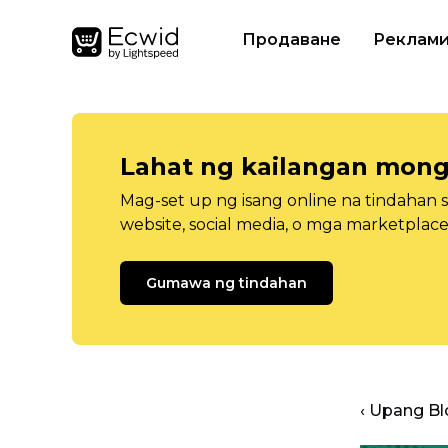
Продаване
Реклам
Lahat ng kailangan mong
Mag-set up ng isang online na tindahan 
website, social media, o mga marketplace
Gumawa ng tindahan
‹ Upang B