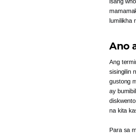
isang who
mamamakya
lumilikha
Ano 
Ang termi
sisingili
gustong m
ay bumibi
diskwento
na kita k
Para sa m