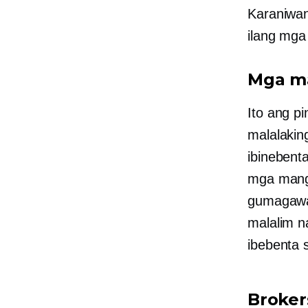
Karaniwan
ilang mga
Mga m
Ito ang p
malalakin
ibinebent
mga mang
gumagawa 
malalim n
ibebenta s
Broker