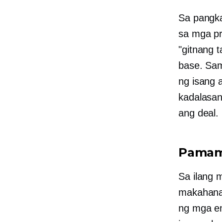
Sa pangka
sa mga pro
"gitnang 
base. Sam
ng isang 
kadalasa
ang deal.
Pamam
Sa ilang 
makahanap
ng mga e