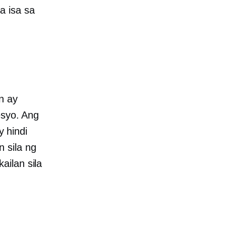
a isa sa
n ay
esyo. Ang
 hindi
 sila ng
ailan sila