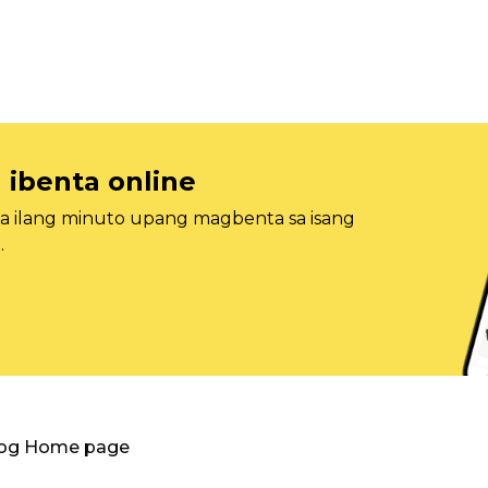
 ibenta online
sa ilang minuto upang magbenta sa isang
.
log Home page