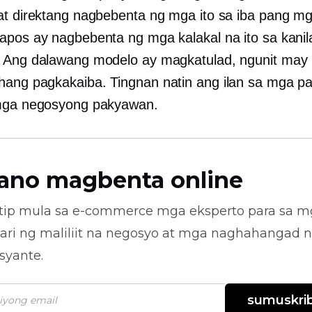
at direktang nagbebenta ng mga ito sa iba pang m
apos ay nagbebenta ng mga kalakal na ito sa kani
 Ang dalawang modelo ay magkatulad, ngunit may 
ang pagkakaiba. Tingnan natin ang ilan sa mga pa
 mga negosyong pakyawan.
ano magbenta online
tip mula sa
e-commerce
mga eksperto para sa m
ari ng maliliit na negosyo at mga naghahangad 
syante.
sumuskrib