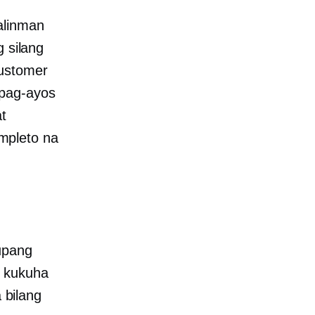
alinman
g silang
customer
ipag-ayos
t
mpleto na
upang
y kukuha
bilang