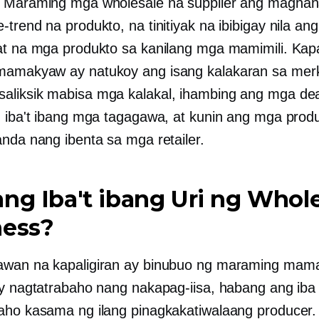
. Maraming mga wholesale na supplier ang magha
trend na produkto, na tinitiyak na ibibigay nila ang
at na mga produkto sa kanilang mga mamimili. Ka
amakyaw ay natukoy ang isang kalakaran sa merk
aliksik
mabisa
mga kalakal, ihambing ang mga dea
g iba't ibang mga tagagawa, at kunin ang mga prod
anda nang ibenta sa mga retailer.
ng Iba't ibang Uri ng Whol
ness?
awan na kapaligiran ay binubuo ng maraming ma
ay nagtatrabaho nang nakapag-iisa, habang ang iba
aho kasama ng ilang pinagkakatiwalaang producer.