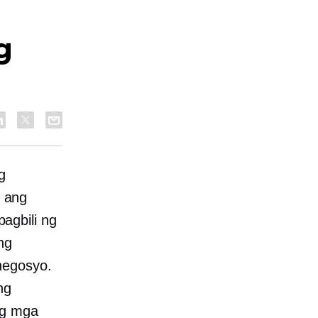
g
g
, ang
agbili ng
ng
negosyo.
ng
ng mga