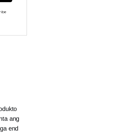
ibe
rodukto
nta ang
mga end