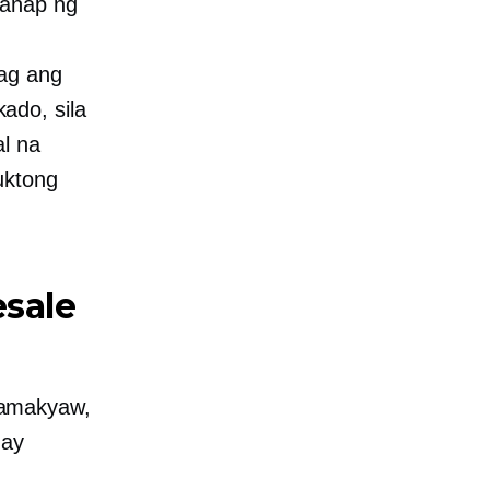
hanap ng
pag ang
ado, sila
l na
uktong
esale
mamakyaw,
 ay