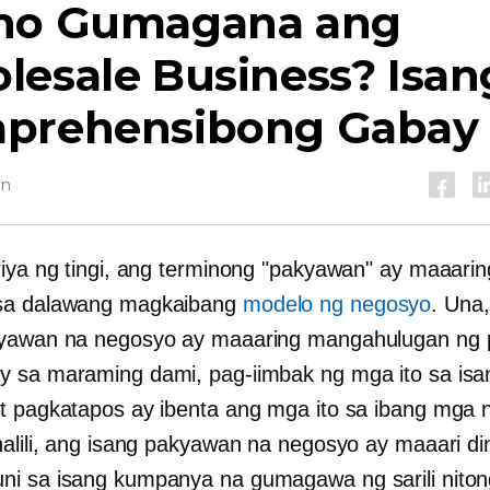
no Gumagana ang
lesale Business? Isan
prehensibong Gabay
in
riya ng tingi, ang terminong "pakyawan" ay maaarin
sa dalawang magkaibang
modelo ng negosyo
. Una
yawan na negosyo ay maaaring mangahulugan ng p
 sa maraming dami, pag-iimbak ng mga ito sa isa
t pagkatapos ay ibenta ang mga ito sa ibang mga 
halili, ang isang pakyawan na negosyo ay maaari di
i sa isang kumpanya na gumagawa ng sarili nito