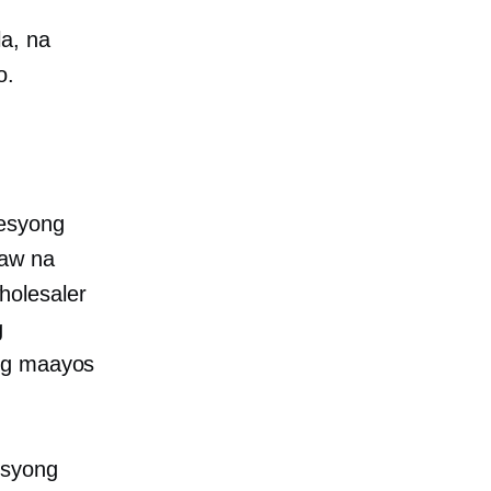
a, na
o.
resyong
yaw na
holesaler
g
 ng maayos
esyong