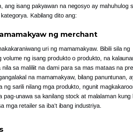
, ang isang pakyawan na negosyo ay mahuhulog s
 kategorya. Kabilang dito ang:
amamakyaw ng merchant
inakakaraniwang uri ng mamamakyaw. Bibili sila ng
g volume ng isang produkto o produkto, na kalauna
a nila sa maliliit na dami para sa mas mataas na pr
angalakal na mamamakyaw, bilang panuntunan, ay
ng sarili nilang mga produkto, ngunit magkakaroon
a pag-unawa sa kanilang stock at malalaman kung k
a mga retailer sa iba't ibang industriya.
s