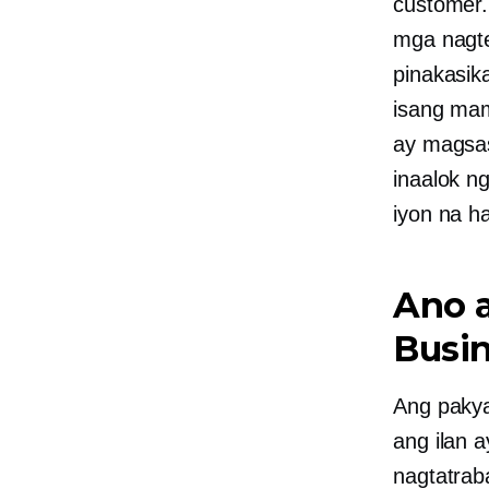
customer
mga nagte-
pinakasik
isang mam
ay magsas
inaalok n
iyon na h
Ano a
Busi
Ang paky
ang ilan 
nagtatrab