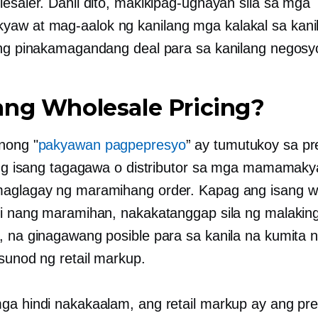
lesaler. Dahil dito, makikipag-ugnayan sila sa mga
w at mag-aalok ng kanilang mga kalakal sa kanil
 ng pinakamagandang deal para sa kanilang negosy
ang Wholesale Pricing?
nong "
pakyawan pagpepresyo
” ay tumutukoy sa p
n ng isang tagagawa o distributor sa mga mamamak
aglagay ng maramihang order. Kapag ang isang w
li nang maramihan, nakakatanggap sila ng malakin
, na ginagawang posible para sa kanila na kumita
asunod ng retail markup.
ga hindi nakakaalam, ang retail markup ay ang pr