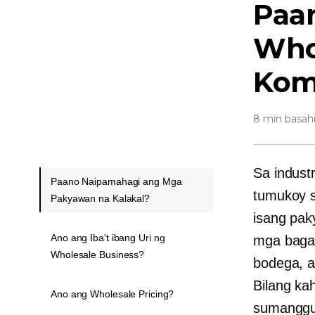
Paa
Who
Kom
8 min basah
Sa indust
Paano Naipamahagi ang Mga
tumukoy 
Pakyawan na Kalakal?
isang pak
Ano ang Iba't ibang Uri ng
mga bagay
Wholesale Business?
bodega, a
Bilang ka
Ano ang Wholesale Pricing?
sumanggun