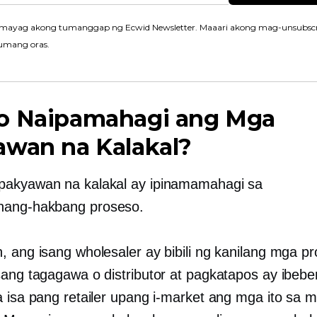
mayag akong tumanggap ng Ecwid Newsletter. Maaari akong mag-unsubscr
umang oras.
o Naipamahagi ang Mga
awan na Kalakal?
akyawan na kalakal ay ipinamamahagi sa
hang-hakbang
proseso.
, ang isang wholesaler ay bibili ng kanilang mga p
sang tagagawa o distributor at pagkatapos ay ibebe
a isa pang retailer upang i-market ang mga ito sa 