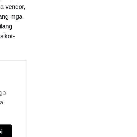
ga vendor,
lang mga
ilang
sikot-
ga
na
i