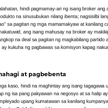
lahatan, hindi pagmamay-ari ng isang broker ang 
dukto na sinusubukan nilang ibenta; nagsisilbi lan
tao" sa pagitan ng mga mamamakyaw at kanilang 
akatuwid, ang isang mahusay na broker ay makik
angkop na deal sa pagitan ng magkabilang partido a
n ay kukuha ng pagbawas sa komisyon kapag naku
ahagi at pagbebenta
mga kaso, hindi na maghintay ang isang tagagawa 
 ng isa pang pakyawan na negosyo at sa halip a
mpleyado upang kumatawan sa kanilang kumpanya 