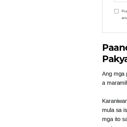
Pu
an
Paan
Paky
Ang mga p
a
marami
Karaniwan
mula sa i
mga ito s