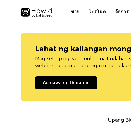
ขาย
โปรโมต
จัดการ
Lahat ng kailangan mong
Mag-set up ng isang online na tindahan 
website, social media, o mga marketplace
Gumawa ng tindahan
‹ Upang B