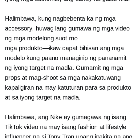
Halimbawa, kung nagbebenta ka ng mga
accessory, huwag lang gumawa ng mga video
ng mga modelong suot mo
mga produkto—ikaw
dapat bihisan ang mga
modelo kung paano managinip ng pananamit
ng iyong target na madla. Gumamit ng mga
props at mag-shoot sa mga nakakatuwang
kapaligiran na may katuturan para sa produkto
at sa iyong target na madla.
Halimbawa, ang Nike ay gumagawa ng isang
TikTok video na may isang fashion at lifestyle
influencer na si Tony Tran upang ipakita na ang