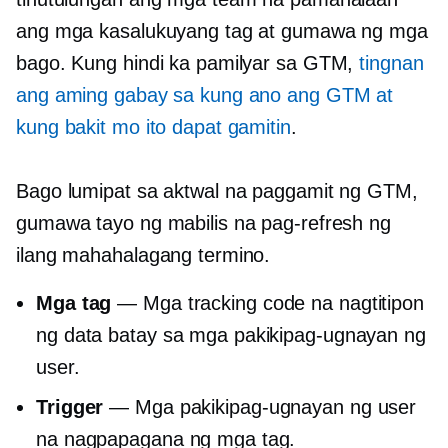
ang mga kasalukuyang tag at gumawa ng mga
bago. Kung hindi ka pamilyar sa GTM,
tingnan
ang aming gabay sa kung ano ang GTM at
kung bakit mo ito dapat gamitin
.
Bago lumipat sa aktwal na paggamit ng GTM,
gumawa tayo ng mabilis na pag-refresh ng
ilang mahahalagang termino.
Mga tag
— Mga tracking code na nagtitipon
ng data batay sa mga pakikipag-ugnayan ng
user.
Trigger
— Mga pakikipag-ugnayan ng user
na nagpapagana ng mga tag.