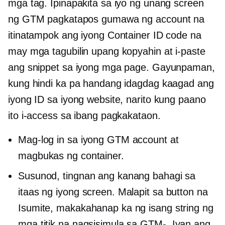
mga tag. Ipinapakita sa iyo ng unang screen
ng GTM pagkatapos gumawa ng account na
itinatampok ang iyong Container ID code na
may mga tagubilin upang kopyahin at i-paste
ang snippet sa iyong mga page. Gayunpaman,
kung hindi ka pa handang idagdag kaagad ang
iyong ID sa iyong website, narito kung paano
ito i-access sa ibang pagkakataon.
Mag-log in sa iyong GTM account at
magbukas ng container.
Susunod, tingnan ang kanang bahagi sa
itaas ng iyong screen. Malapit sa button na
Isumite, makakahanap ka ng isang string ng
mga titik na nagsisimula sa
GTM-.
Iyan ang