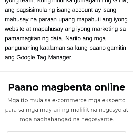
iyong team. Kung hindi ka gumagamit ng GTM,
ang pagsisimula ng isang account ay isang
mahusay na paraan upang mapabuti ang iyong
website at mapahusay ang iyong marketing sa
pamamagitan ng data. Narito ang mga
pangunahing kaalaman sa kung paano gamitin
ang Google Tag Manager.
Paano magbenta online
Mga tip mula sa
e-commerce
mga eksperto
para sa mga may-ari ng maliliit na negosyo at
mga naghahangad na negosyante.