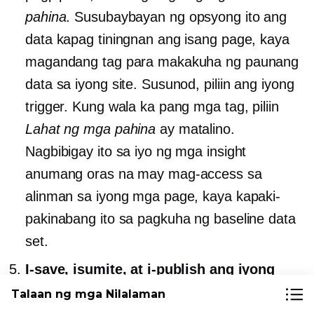
pahina
. Susubaybayan ng opsyong ito ang
data kapag tiningnan ang isang page, kaya
magandang tag para makakuha ng paunang
data sa iyong site. Susunod, piliin ang iyong
trigger. Kung wala ka pang mga tag, piliin
Lahat ng mga pahina
ay matalino.
Nagbibigay ito sa iyo ng mga insight
anumang oras na may mag-access sa
alinman sa iyong mga page, kaya kapaki-
pakinabang ito sa pagkuha ng baseline data
set.
I-save, isumite, at i-publish ang iyong
tag
. Kapag tapos ka nang i-configure ang
Talaan ng mga Nilalaman
iyong tag, i-click ang asul
I-save ang