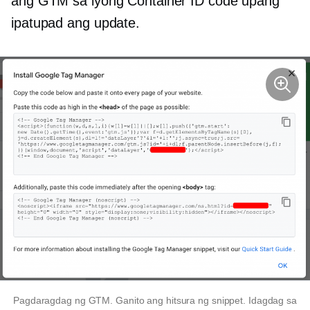
ang GTM sa iyong Container ID code upang
ipatupad ang update.
Pagdaragdag ng GTM. Ganito ang hitsura ng snippet. Idagdag sa