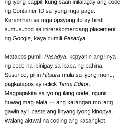
ng iyong pagpili kung saan inilalagay ang code
ng Container ID sa iyong mga page.
Karamihan sa mga opsyong ito ay hindi
sumusunod sa inirerekomendang placement
ng Google, kaya pumili
Pasadya
.
Matapos pumili
Pasadya
, kopyahin ang linya
ng code na ibinigay sa ibaba ng pahina.
Susunod, piliin
Hitsura
mula sa iyong menu,
pagkatapos ay i-click
Tema Editor
.
Magpapakita sa iyo ng ilang code, ngunit
huwag mag-alala — ang kailangan mo lang
gawin ay i-paste ang linyang iyong kinopya.
Walang aktwal na coding ang kasangkot.