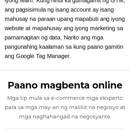
iyong team. Kung hindi ka gumagamit ng GTM,
ang pagsisimula ng isang account ay isang
mahusay na paraan upang mapabuti ang iyong
website at mapahusay ang iyong marketing sa
pamamagitan ng data. Narito ang mga
pangunahing kaalaman sa kung paano gamitin
ang Google Tag Manager.
Paano magbenta online
Mga tip mula sa
e-commerce
mga eksperto
para sa mga may-ari ng maliliit na negosyo at
mga naghahangad na negosyante.