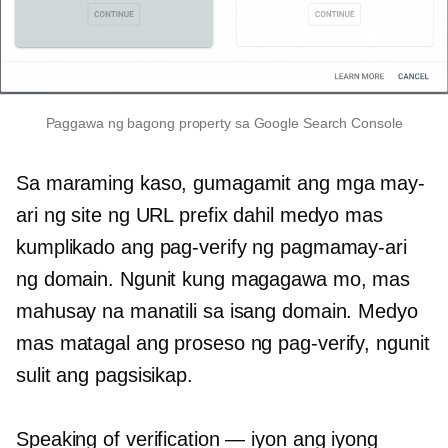
Paggawa ng bagong property sa Google Search Console
Sa maraming kaso, gumagamit ang mga may-
ari ng site ng URL prefix dahil medyo mas
kumplikado ang pag-verify ng pagmamay-ari
ng domain. Ngunit kung magagawa mo, mas
mahusay na manatili sa isang domain. Medyo
mas matagal ang proseso ng pag-verify, ngunit
sulit ang pagsisikap.
Speaking of verification — iyon ang iyong