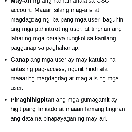
May-ari ng
ang namamahala sa GSC
account. Maaari silang mag-alis at
magdagdag ng iba pang mga user, baguhin
ang mga pahintulot ng user, at tingnan ang
lahat ng mga detalye tungkol sa kanilang
pagganap sa paghahanap.
Ganap
ang mga user ay may katulad na
antas ng pag-access, ngunit hindi sila
maaaring magdagdag at mag-alis ng mga
user.
Pinaghihigpitan
ang mga gumagamit ay
higit pang limitado at maaari lamang tingnan
ang data na pinapayagan ng may-ari.