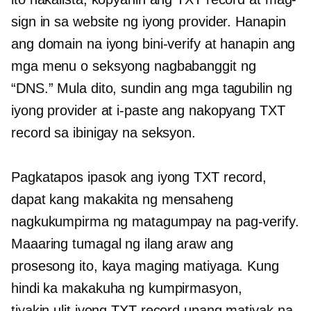
sign in sa website ng iyong provider. Hanapin
ang domain na iyong bini-verify at hanapin ang
mga menu o seksyong nagbabanggit ng
“DNS.” Mula dito, sundin ang mga tagubilin ng
iyong provider at i-paste ang nakopyang TXT
record sa ibinigay na seksyon.
Pagkatapos ipasok ang iyong TXT record,
dapat kang makakita ng mensaheng
nagkukumpirma ng matagumpay na pag-verify.
Maaaring tumagal ng ilang araw ang
prosesong ito, kaya maging matiyaga. Kung
hindi ka makakuha ng kumpirmasyon,
tiyakin ulit
iyong TXT record upang matiyak na