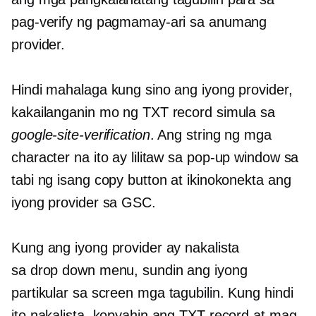
pag-verify ng pagmamay-ari sa anumang
provider.
Hindi mahalaga kung sino ang iyong provider,
kakailanganin mo ng TXT record simula sa
google-site-verification
. Ang string ng mga
character na ito ay lilitaw sa
pop-up
window sa
tabi ng isang copy button at ikinokonekta ang
iyong provider sa GSC.
Kung ang iyong provider ay nakalista
sa
drop down
menu, sundin ang iyong
partikular
sa screen
mga tagubilin. Kung hindi
ito nakalista, kopyahin ang TXT record at mag-