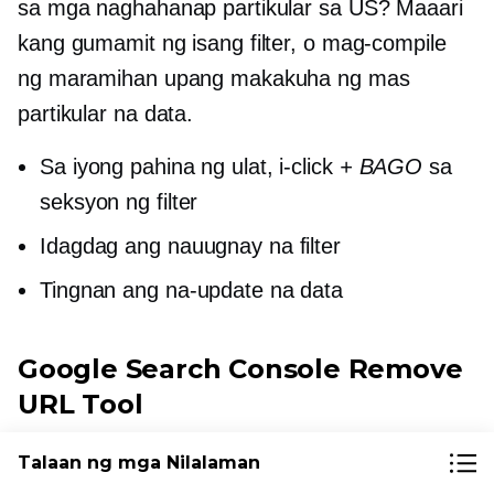
sa mga naghahanap partikular sa US? Maaari
kang gumamit ng isang filter, o mag-compile
ng maramihan upang makakuha ng mas
partikular na data.
Sa iyong pahina ng ulat, i-click
+ BAGO
sa
seksyon ng filter
Idagdag ang nauugnay na filter
Tingnan ang na-update na data
Google Search Console Remove
URL Tool
Maaaring kailanganin ng mga may-ari ng site
Talaan ng mga Nilalaman
na harangan ang ilang partikular na URL sa