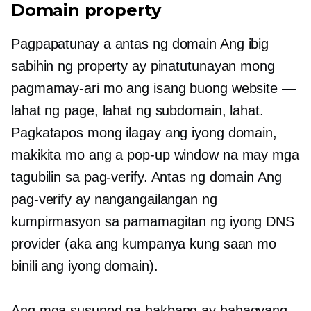
Domain property
Pagpapatunay a
antas ng domain
Ang ibig
sabihin ng property ay pinatutunayan mong
pagmamay-ari mo ang isang buong website —
lahat ng page, lahat ng subdomain, lahat.
Pagkatapos mong ilagay ang iyong domain,
makikita mo ang a
pop-up
window na may mga
tagubilin sa pag-verify.
Antas ng domain
Ang
pag-verify ay nangangailangan ng
kumpirmasyon sa pamamagitan ng iyong DNS
provider (aka ang kumpanya kung saan mo
binili ang iyong domain).
Ang mga susunod na hakbang ay bahagyang