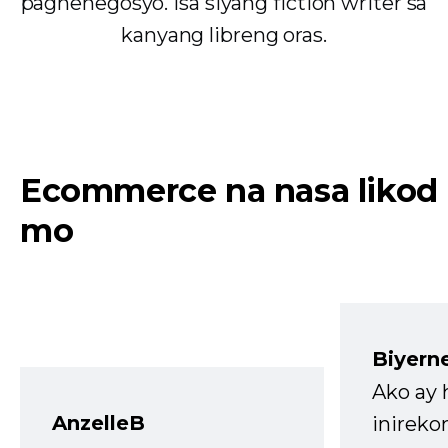
pagnenegosyo. Isa siyang fiction writer sa
kanyang libreng oras.
Ecommerce na nasa likod
mo
Biyern
Ako ay
AnzelleB
inireko