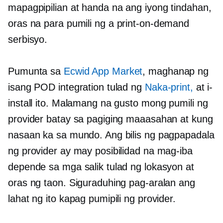
mapagpipilian at handa na ang iyong tindahan,
oras na para pumili ng a
print-on-demand
serbisyo.
Pumunta sa
Ecwid App Market
, maghanap ng
isang POD integration tulad ng
Naka-print,
at i-
install ito. Malamang na gusto mong pumili ng
provider batay sa pagiging maaasahan at kung
nasaan ka sa mundo. Ang bilis ng pagpapadala
ng provider ay may posibilidad na mag-iba
depende sa mga salik tulad ng lokasyon at
oras ng taon. Siguraduhing pag-aralan ang
lahat ng ito kapag pumipili ng provider.