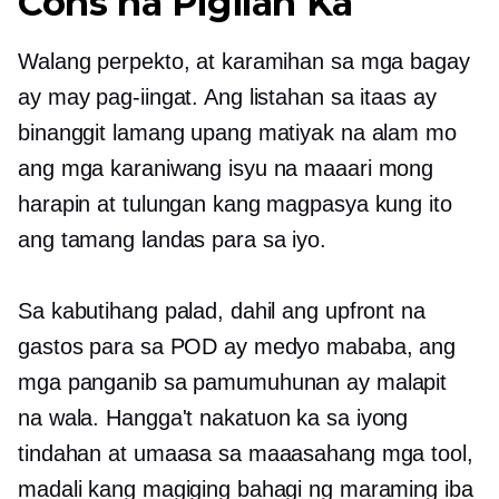
Cons na Pigilan Ka
Walang perpekto, at karamihan sa mga bagay
ay may pag-iingat. Ang listahan sa itaas ay
binanggit lamang upang matiyak na alam mo
ang mga karaniwang isyu na maaari mong
harapin at tulungan kang magpasya kung ito
ang tamang landas para sa iyo.
Sa kabutihang palad, dahil ang upfront na
gastos para sa POD ay medyo mababa, ang
mga panganib sa pamumuhunan ay malapit
na
wala.
Hangga't nakatuon ka sa iyong
tindahan at umaasa sa maaasahang mga tool,
madali kang magiging bahagi ng maraming iba