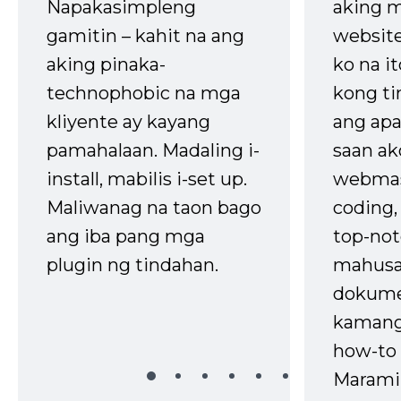
Napakasimpleng
aking m
gamitin – kahit na ang
website
aking pinaka-
ko na it
technophobic na mga
kong t
kliyente ay kayang
ang apa
pamahalaan. Madaling i-
saan ak
install, mabilis i-set up.
webmas
Maliwanag na taon bago
coding
ang iba pang mga
top-not
plugin ng tindahan.
mahusa
dokume
kaman
how-to 
Marami