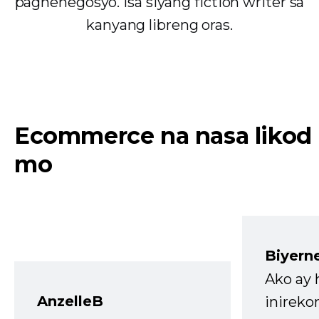
pagnenegosyo. Isa siyang fiction writer sa
kanyang libreng oras.
Ecommerce na nasa likod
mo
Biyern
Ako ay
AnzelleB
inireko