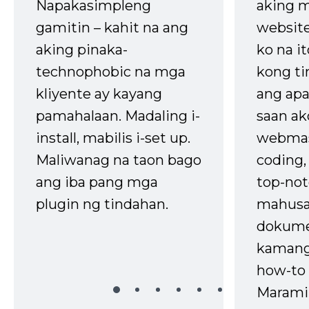
Napakasimpleng
aking m
gamitin – kahit na ang
website
aking pinaka-
ko na it
technophobic na mga
kong t
kliyente ay kayang
ang apa
pamahalaan. Madaling i-
saan ak
install, mabilis i-set up.
webmas
Maliwanag na taon bago
coding
ang iba pang mga
top-not
plugin ng tindahan.
mahusa
dokume
kaman
how-to 
Marami