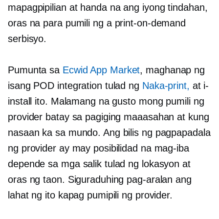
mapagpipilian at handa na ang iyong tindahan,
oras na para pumili ng a
print-on-demand
serbisyo.
Pumunta sa
Ecwid App Market
, maghanap ng
isang POD integration tulad ng
Naka-print,
at i-
install ito. Malamang na gusto mong pumili ng
provider batay sa pagiging maaasahan at kung
nasaan ka sa mundo. Ang bilis ng pagpapadala
ng provider ay may posibilidad na mag-iba
depende sa mga salik tulad ng lokasyon at
oras ng taon. Siguraduhing pag-aralan ang
lahat ng ito kapag pumipili ng provider.