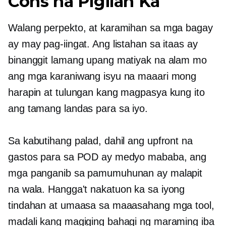
Cons na Pigilan Ka
Walang perpekto, at karamihan sa mga bagay
ay may pag-iingat. Ang listahan sa itaas ay
binanggit lamang upang matiyak na alam mo
ang mga karaniwang isyu na maaari mong
harapin at tulungan kang magpasya kung ito
ang tamang landas para sa iyo.
Sa kabutihang palad, dahil ang upfront na
gastos para sa POD ay medyo mababa, ang
mga panganib sa pamumuhunan ay malapit
na
wala.
Hangga't nakatuon ka sa iyong
tindahan at umaasa sa maaasahang mga tool,
madali kang magiging bahagi ng maraming iba