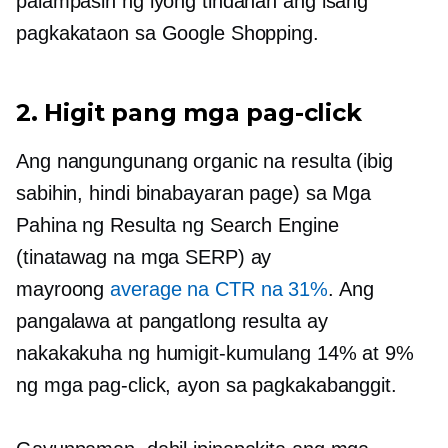
palampasin ng iyong tindahan ang isang
pagkakataon sa Google Shopping.
2. Higit pang mga pag-click
Ang nangungunang organic na resulta (ibig
sabihin,
hindi binabayaran
page) sa Mga
Pahina ng Resulta ng Search Engine
(tinatawag na mga SERP) ay
mayroong
average na CTR na 31%
. Ang
pangalawa at pangatlong resulta ay
nakakakuha ng humigit-kumulang 14% at 9%
ng mga pag-click, ayon sa pagkakabanggit.