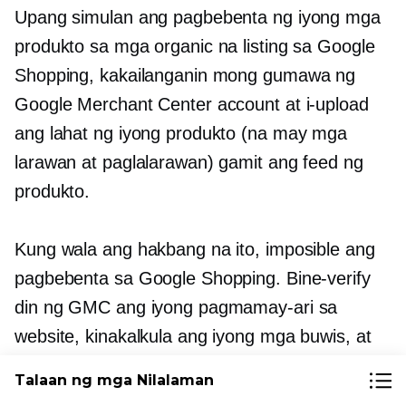
Upang simulan ang pagbebenta ng iyong mga
produkto sa mga organic na listing sa Google
Shopping, kakailanganin mong gumawa ng
Google Merchant Center account at i-upload
ang lahat ng iyong produkto (na may mga
larawan at paglalarawan) gamit ang feed ng
produkto.
Kung wala ang hakbang na ito, imposible ang
pagbebenta sa Google Shopping. Bine-verify
din ng GMC ang iyong pagmamay-ari sa
website, kinakalkula ang iyong mga buwis, at
tinatantya ang mga gastos sa pagpapadala ng
Talaan ng mga Nilalaman
mga mamimili. Ang Merchant Center ay