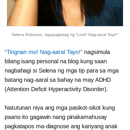
Selena Robinson, tagapagtatag ng “Look! Nag-aaral Tayo!”
“Tingnan mo! Nag-aaral Tayo!”
nagsimula
bilang isang personal na blog kung saan
nagbahagi si Selena ng mga tip para sa mga
batang nag-aaral sa bahay na may ADHD
(Attention Deficit Hyperactivity Disorder).
Natutunan niya ang mga pasikot-sikot kung
paano ito gagawin nang pinakamahusay
pagkatapos ma-diagnose ang kanyang anak