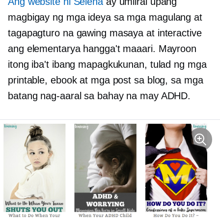
Ang website ni Selena
ay umiiral upang
magbigay ng mga ideya sa mga magulang at
tagapagturo na gawing masaya at interactive
ang elementarya hangga't maaari. Mayroon
itong iba't ibang mapagkukunan, tulad ng mga
printable, ebook at mga post sa blog, sa mga
batang nag-aaral sa bahay na may ADHD.