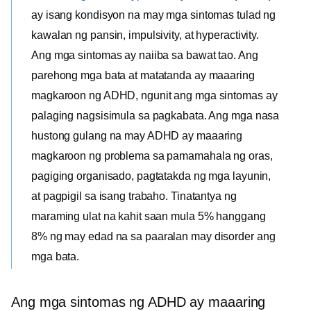
ay isang kondisyon na may mga sintomas tulad ng
kawalan ng pansin, impulsivity, at hyperactivity.
Ang mga sintomas ay naiiba sa bawat tao. Ang
parehong mga bata at matatanda ay maaaring
magkaroon ng ADHD, ngunit ang mga sintomas ay
palaging nagsisimula sa pagkabata. Ang mga nasa
hustong gulang na may ADHD ay maaaring
magkaroon ng problema sa pamamahala ng oras,
pagiging organisado, pagtatakda ng mga layunin,
at pagpigil sa isang trabaho. Tinatantya ng
maraming ulat na kahit saan mula 5% hanggang
8% ng
may edad na sa paaralan
may disorder ang
mga bata.
Ang mga sintomas ng ADHD ay maaaring