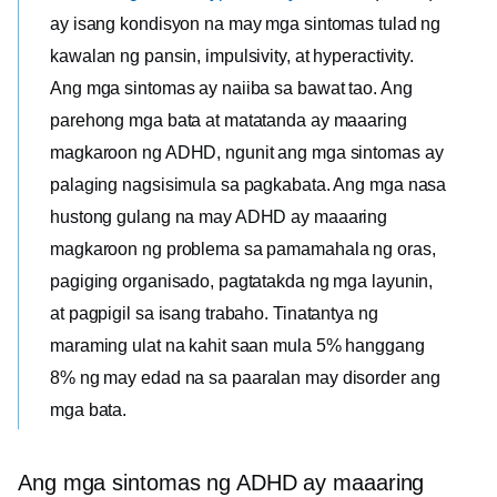
ay isang kondisyon na may mga sintomas tulad ng
kawalan ng pansin, impulsivity, at hyperactivity.
Ang mga sintomas ay naiiba sa bawat tao. Ang
parehong mga bata at matatanda ay maaaring
magkaroon ng ADHD, ngunit ang mga sintomas ay
palaging nagsisimula sa pagkabata. Ang mga nasa
hustong gulang na may ADHD ay maaaring
magkaroon ng problema sa pamamahala ng oras,
pagiging organisado, pagtatakda ng mga layunin,
at pagpigil sa isang trabaho. Tinatantya ng
maraming ulat na kahit saan mula 5% hanggang
8% ng
may edad na sa paaralan
may disorder ang
mga bata.
Ang mga sintomas ng ADHD ay maaaring