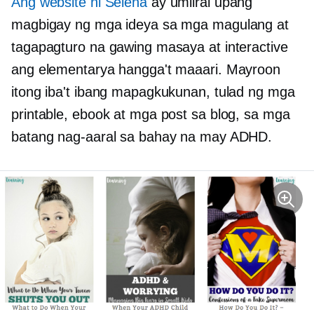
Ang website ni Selena
ay umiiral upang
magbigay ng mga ideya sa mga magulang at
tagapagturo na gawing masaya at interactive
ang elementarya hangga't maaari. Mayroon
itong iba't ibang mapagkukunan, tulad ng mga
printable, ebook at mga post sa blog, sa mga
batang nag-aaral sa bahay na may ADHD.