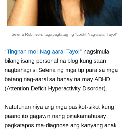
Selena Robinson, tagapagtatag ng “Look! Nag-aaral Tayo!”
“Tingnan mo! Nag-aaral Tayo!”
nagsimula
bilang isang personal na blog kung saan
nagbahagi si Selena ng mga tip para sa mga
batang nag-aaral sa bahay na may ADHD
(Attention Deficit Hyperactivity Disorder).
Natutunan niya ang mga pasikot-sikot kung
paano ito gagawin nang pinakamahusay
pagkatapos ma-diagnose ang kanyang anak